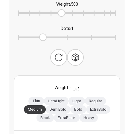
Weight
:
500
Dots
:
1
Weight - وزن
Thin
UltraLight
Light
Regular
Medium
DemiBold
Bold
ExtraBold
Black
ExtraBlack
Heavy