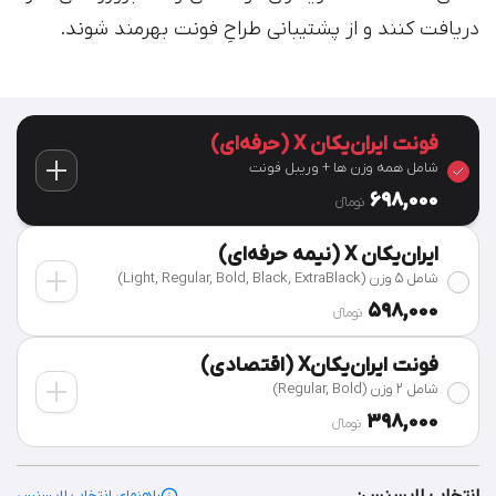
دریافت کنند و از پشتیبانی طراحِ فونت بهرمند شوند.
فونت ایران‌یکان X (حرفه‌ای)
شامل همه وزن ها + وریبل فونت
698,000
تومان‫ء‬
ایران‌یکان X (نیمه حرفه‌ای)
شامل 5 وزن (Light, Regular, Bold, Black, ExtraBlack)
598,000
تومان‫ء‬
فونت ایران‌یکانX (اقتصادی)
شامل 2 وزن (Regular, Bold)
398,000
تومان‫ء‬
راهنمای انتخاب لایسنس