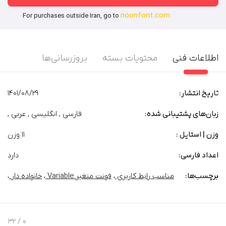
noonfont.com
For purchases outside Iran, go to
اطلاعات فنی
محتویات بسته
بروزرسانی‌ها
تاریخ انتشار:
1401/08/29
زبان‌های پشتیبانی شده:
فارسی , انگلیسی , عربی ,
وزن | استایل :
11 وزن
اعداد فارسی:
دارد
برچسب‌‌ها:
مناسب رابط کاربری
،
فونت متغیر Variable
،
خانواده دار
،
/ 32
0