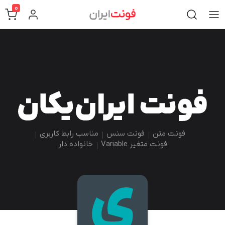
0
فونت متن
فونت سنس
مناسب رابط کاربری
فونت متغیر Variable
خانواده دار