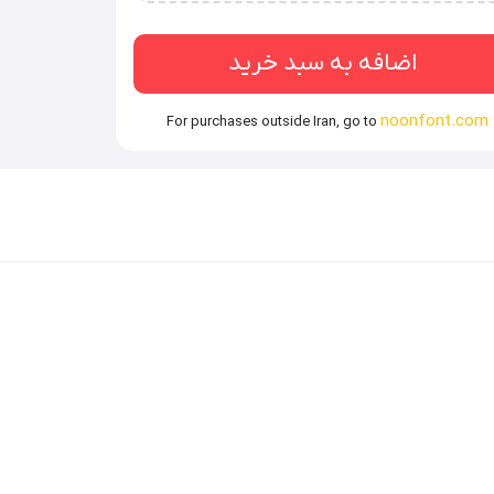
‌ساز / قالب‌های فروشی / نرم‌افزارهای طراحی محتوای
اضافه به سبد خرید
noonfont.com
For purchases outside Iran, go to