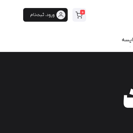
0
ورود، ثبت‌نام
ایسه
سی
فونت دست‌نویس
سپیدار
هایکو
برنا
پفک
لیانا
مانلی
گوهر
هیلدا
ایران‌سنس
دست‌نویس