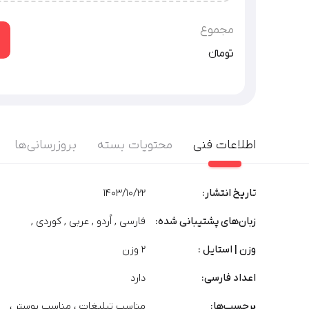
شرکت‌های دارای زیرمجموعه (هلدینگ) / سرویس‌‌های سایت
گرافیکی
توضیحات بیشتر
مجموع
تومان‫ء‬‫
اطلاعات فنی
محتویات بسته
بروزرسانی‌ها
تاریخ انتشار:
1403/10/22
زبان‌های پشتیبانی شده:
فارسی , اُردو , عربی , کوردی ,
وزن | استایل :
2 وزن
اعداد فارسی:
دارد
برچسب‌‌ها:
مناسب تبلیغات
،
مناسب پوستر
،