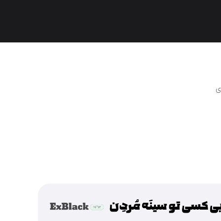
حمیده ساعیان
اژدر
ی