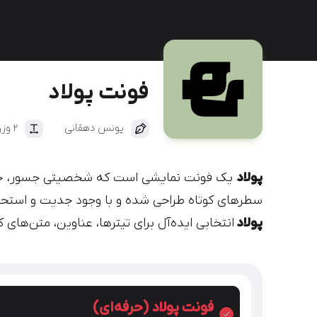
دیباج
کهربا
فونت پولاد
یونس دهقانی
2 وزن
پولاد
یک فونت نمایشی است که شخصیتی جسور، خلاق 
سطرهای کوتاه طراحی شده و با وجود جدیت و است
پولاد
انتخابی ایده‌آل برای تیترها، عناوین، متن‌های
فونت پولاد (حرفه‌ای)