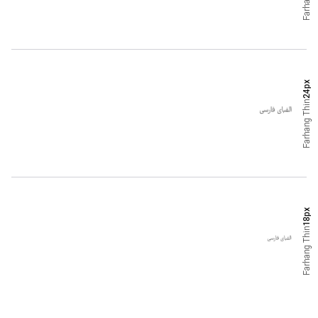
Farhang
px
24
Thin
Farhang
px
18
Thin
Farhang