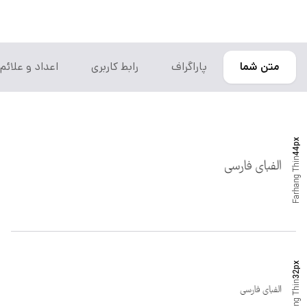
متن شما
پاراگراف
رابط کاربری
اعداد و علائم
px
44
Thin
Farhang
px
32
Thin