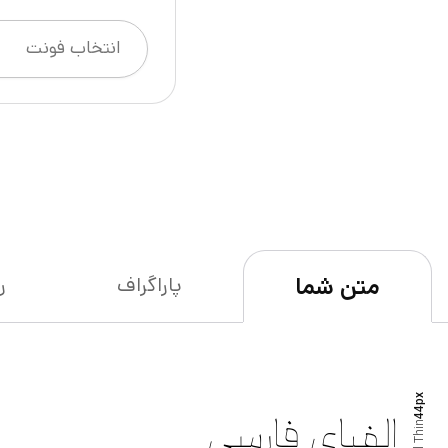
متن شما
پاراگراف
ر
px
44
Thin