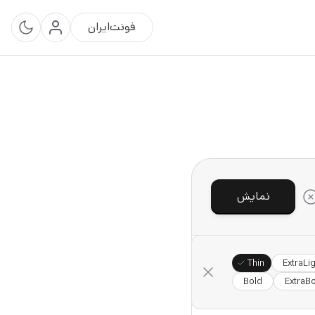
فونت‌ایران
نمایش
Thin
ExtraLi
Bold
ExtraB