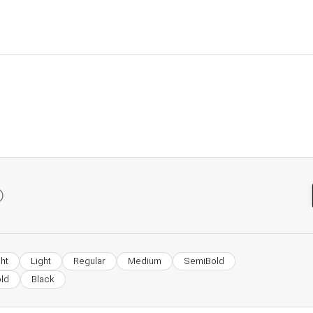
ght
Light
Regular
Medium
SemiBold
old
Black