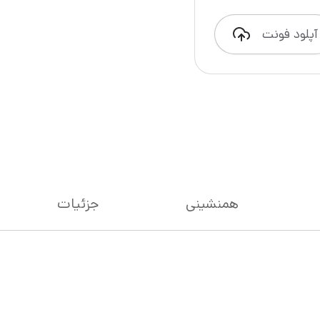
آپلود فونت
همنشینی
جزئیات