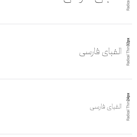
Radical
px
32
Thin
Radical
px
24
Thin
Radical