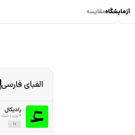
آزمایشگاه
مقایسه
رادیکال
9 وزن ۱ سبک
1x