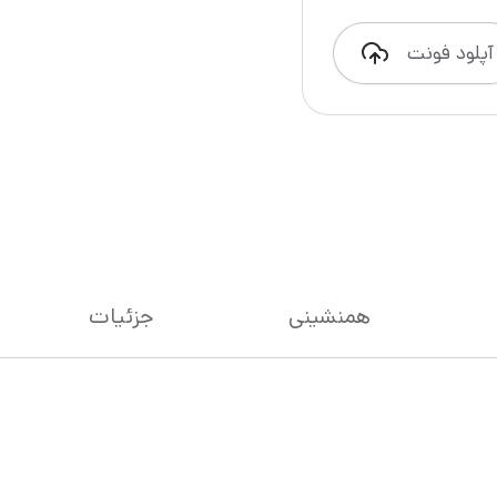
آپلود فونت
همنشینی
جزئیات