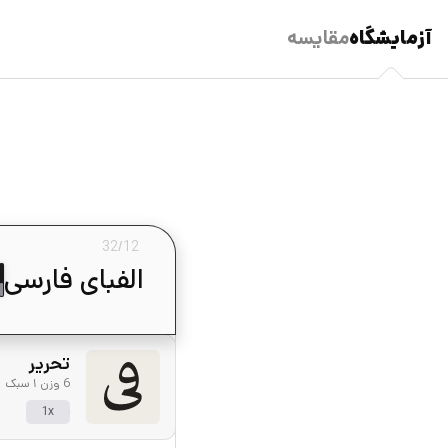
آزمایشگاه
مقایسه
32
/
12
تحریر
6 وزن ۱ سبک
1x