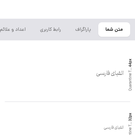
متن شما
پاراگراف
رابط کاربری
اعداد و علائم
px
44
h
i
T
n
Quarantine
px
32
h
i
T
n