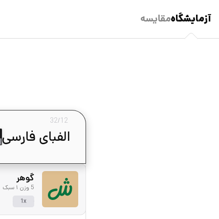
آزمایشگاه
مقایسه
32
/
12
گوهر
5 وزن ۱ سبک
1x