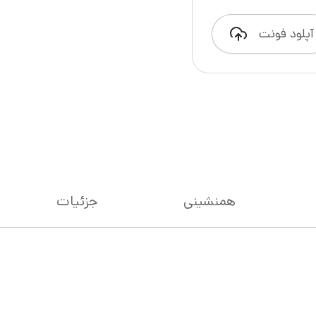
آپلود فونت
همنشینی
جزئیات