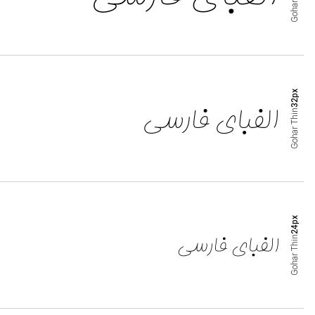
Gohar
px
32
Thin
Gohar
px
24
Thin
Gohar