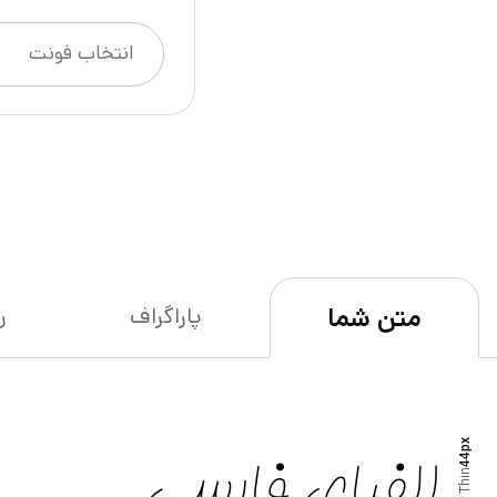
متن شما
پاراگراف
ر
px
44
Thin