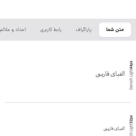
متن شما
پاراگراف
رابط کاربری
اعداد و علائم
px
44
Light
Darvish
px
32
Light