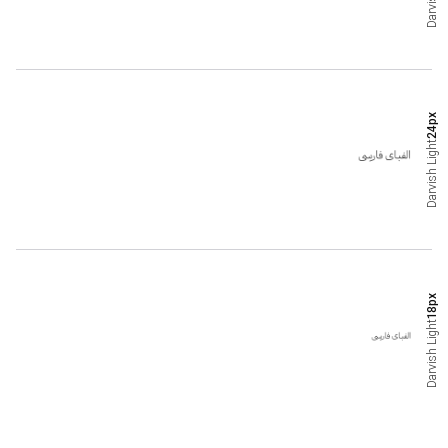
Darvish
px
24
Light
Darvish
px
18
Light
Darvish