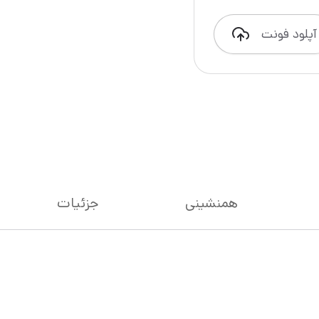
آپلود فونت
همنشینی
جزئیات