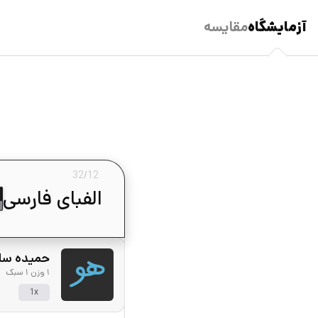
آزمایشگاه
مقایسه
32
/
12
حمیده سا
۱ وزن ۱ سبک
1x