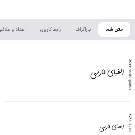
متن شما
پاراگراف
رابط کاربری
اعداد و علائم
px
44
Maneli
Maneli
px
32
Maneli