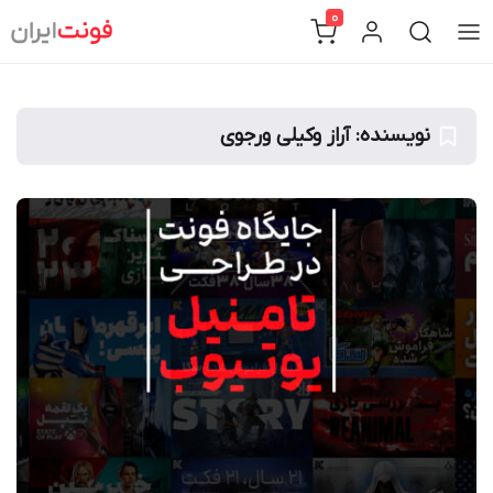
Ski
0
t
conten
نویسنده:
آراز وکیلی ورجوی