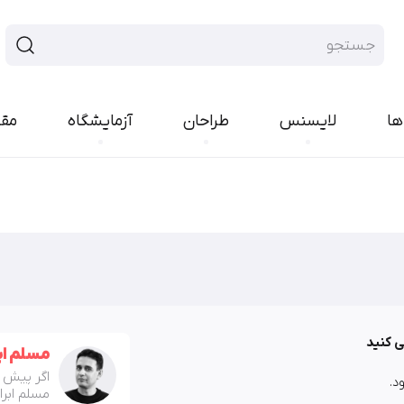
ها
لایسنس
طراحان
آزمایشگاه
مق
فونت سنس
فونت هند
ایران‌سنس
پلاک
یکان‌بخ
رواق
تجرید
پیدا
راوی
لحظه
بن
مربع
کمند
کوک
ارپ
نورا
مدام
شور
رخ
ی کنید
مسلم اب
اکران
کلمه
اگر پیش ا
د.
انجمن
امکان
مسلم ابرا