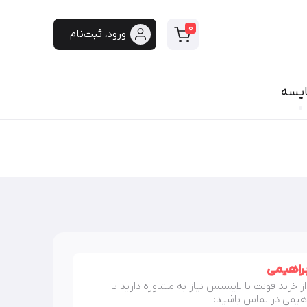
0
ورود، ثبت‌نام
ایسه
سی
فونت دست‌نویس
سپیدار
هایکو
برنا
پفک
لیانا
مانلی
گوهر
راهیمی
هیلدا
ز خرید فونت یا لایسنس نیاز به مشاوره دارید با
ایران‌سنس
هیمی در تماس باشید:
دست‌نویس