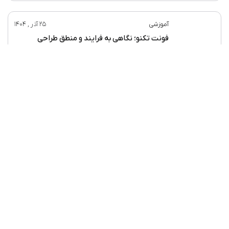
آموزشی
25 آذر , 1404
فونت تکنو؛ نگاهی به فرایند و منطق طراحی
اخبار فونت
10 آذر , 1404
حضور فعال فونت‌ایران در هفته تایپ تهران