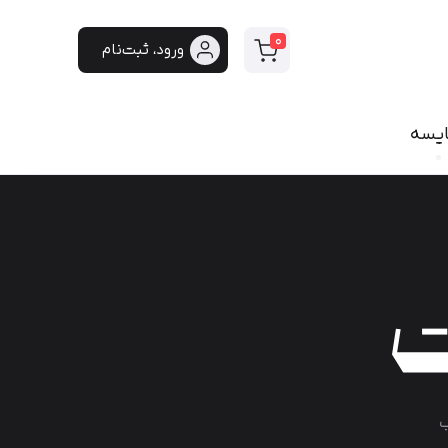
0
ورود، ثبت‌نام
ایسه
سی
فونت دست‌نویس
سپیدار
هایکو
برنا
پفک
لیانا
مانلی
گوهر
هیلدا
ب
ایران‌سنس
دست‌نویس