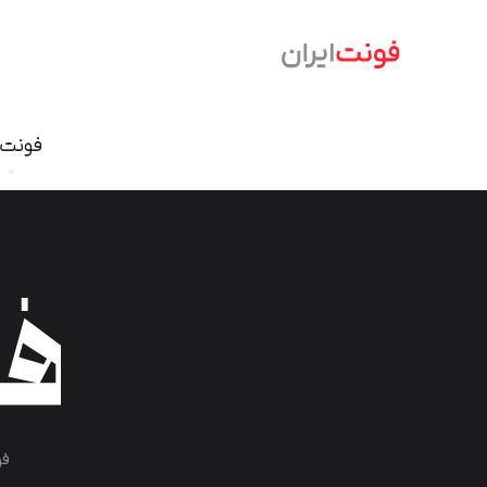
فونت‌
فونت نسخ
سمرقند
فرهنگ
دامون
وندا
ابر
آریا
شازده
آهنگ
آن On
تحریر
درویش
ایران ش
گذار
بنیاد کودک
فو
سمیر