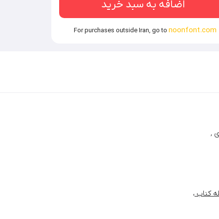
اضافه به سبد خرید
noonfont.com
For purchases outside Iran, go to
 ,
له کتاب
،