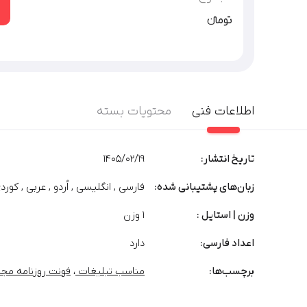
تومان‫ء‬‫
اطلاعات فنی
محتویات بسته
تاریخ انتشار:
1405/02/19
زبان‌های پشتیبانی شده:
فارسی , انگلیسی , اُردو , عربی , کوردی
وزن | استایل :
1 وزن
اعداد فارسی:
دارد
برچسب‌‌ها:
مناسب تبلیغات
،
فونت روزنامه مج