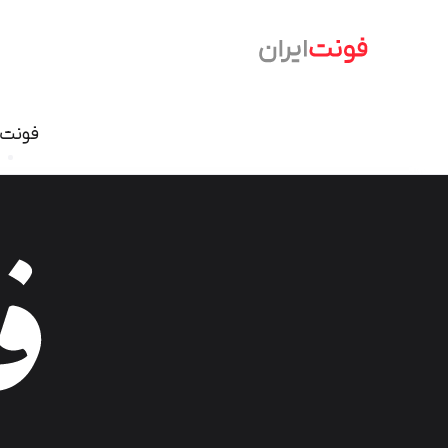
فونت‌
فونت نسخ
سمرقند
فرهنگ
دامون
وندا
ابر
آریا
شازده
آهنگ
آن On
تحریر
درویش
ایران ش
گذار
بنیاد کودک
سمیر