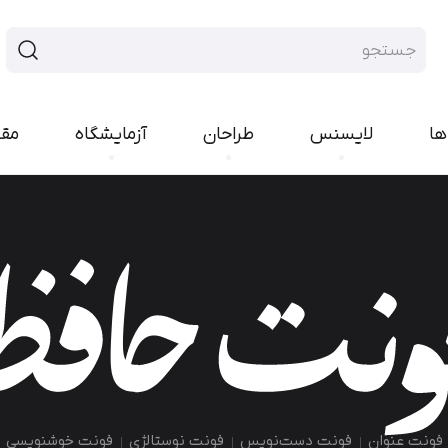
ها
لایسنس
طراحان
آزمایشگاه
مق
فونت سنس
فونت هند
ایران‌سنس
پلاک
یکان‌بخ
رواق
تجرید
پیدا
راوی
لحظه
بن
مربع
کمند
کوک
ارپ
نورا
مدام
شور
رخ
اکران
کلمه
انجمن
امکان
فونت عنوان
فونت دست‌نویس
فونت نوستالژی
فونت خوشنویسی