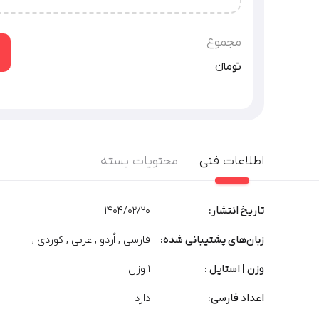
شرکت‌های دارای زیرمجموعه (هلدینگ) / سرویس‌‌های سایت
گرافیکی
توضیحات بیشتر
مجموع
تومان‫ء‬‫
اطلاعات فنی
محتویات بسته
تاریخ انتشار:
1404/02/20
زبان‌های پشتیبانی شده:
فارسی , اُردو , عربی , کوردی ,
وزن | استایل :
1 وزن
اعداد فارسی:
دارد