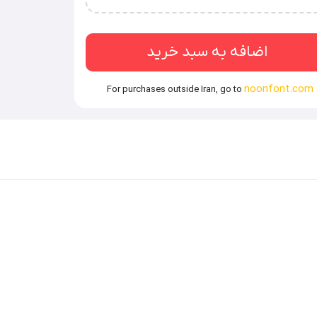
‌ساز / قالب‌های فروشی / نرم‌افزارهای طراحی محتوای
اضافه به سبد خرید
noonfont.com
For purchases outside Iran, go to