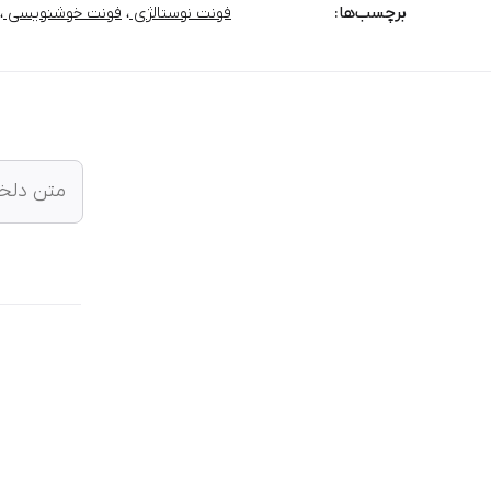
برچسب‌‌ها:
فونت نوستالژی
،
فونت خوشنویسی
،