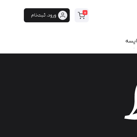
0
ورود، ثبت‌نام
ایسه
سی
فونت دست‌نویس
سپیدار
هایکو
برنا
پفک
لیانا
مانلی
گوهر
هیلدا
ایران‌سنس
دست‌نویس