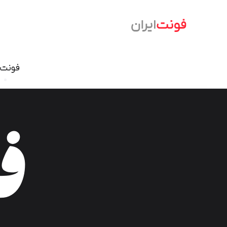
فونت‌
فونت نسخ
سمرقند
فرهنگ
دامون
وندا
ابر
آریا
شازده
آهنگ
آن On
تحریر
درویش
ایران ش
گذار
بنیاد کودک
سمیر