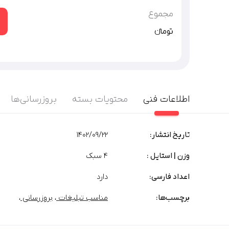
گرافیکی
توضیحات بیشتر
مجموع
تومان‫ء‬‫
اطلاعات فنی
محتویات بسته
بروزرسانی‌ها
تاریخ انتشار:
1402/09/22
وزن | استایل :
۴ سبک
اعداد فارسی:
دارد
برچسب‌‌ها:
مناسب تبلیغات
،
بروزرسانی
،