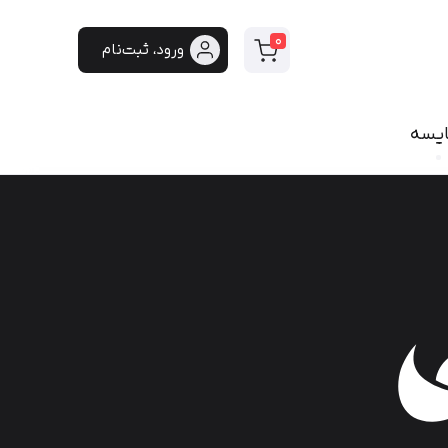
0
ورود، ثبت‌نام
ایسه
سی
فونت دست‌نویس
سپیدار
هایکو
برنا
پفک
لیانا
مانلی
گوهر
هیلدا
ایران‌سنس
دست‌نویس