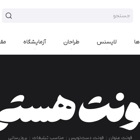
ها
لایسنس
طراحان
آزمایشگاه
مق
فونت سنس
فونت هند
ایران‌سنس
پلاک
یکان‌بخ
رواق
تجرید
پیدا
راوی
لحظه
بن
مربع
کمند
کوک
ارپ
نورا
مدام
شور
رخ
اکران
کلمه
انجمن
امکان
فونت عنوان
فونت دست‌نویس
مناسب تبلیغات
بروزرسانی