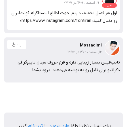
19, اسفند ، 1402 در 23:32
مدیر
اول هر فصل تخفیف داریم. جهت اطلاع اینستاگرام فونت‌ایران
رو دنبال کنید: https://www.instagram.com/fontiran/
پاسخ
Mostaqimi
12, اسفند ، 1402 در 12:53
تایپ‌فیس بسیار زیبایی داره و فرم حروف مجال تایپوگرافی
دکراتیو برای تایل رو به نوشته می‌دهند. درود بشما
برای ارسال نظر لطفا
وارد شوید
یا
ثبت‌نام
کنید.