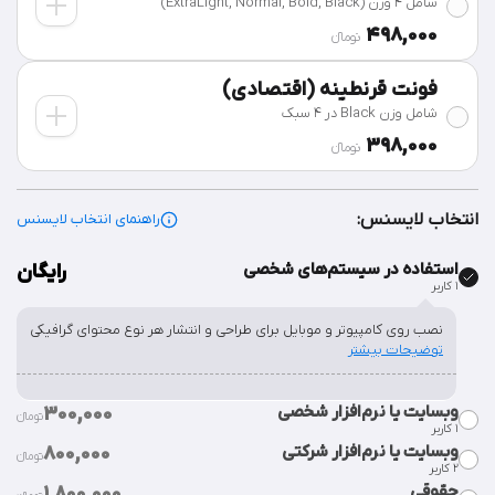
شامل 4 وزن (ExtraLight, Normal, Bold, Black)
498,000
تومان‫ء‬
فونت قرنطینه (اقتصادی)
شامل وزن Black در 4 سبک
398,000
تومان‫ء‬
انتخاب لایسنس:
راهنمای انتخاب لایسنس
استفاده در سیستم‌های شخصی
رایگان
۱ کاربر
نصب روی کامپیوتر و موبایل برای طراحی و انتشار هر نوع محتوای گرافیکی
توضیحات بیشتر
وبسایت یا نرم‌افزار شخصی
300,000
تومان‫ء‬‫
۱ کاربر
وبسایت یا نرم‌افزار شرکتی
800,000
تومان‫ء‬‫
٢ کاربر
قراردادن فایل فونت در سورس وبسایت یا نرم‌افزار شخصی.
توضیحات
حقوقی
1,800,000
بیشتر