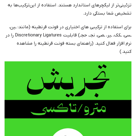
تزئینی‌تر از لیگچرهای استاندارد هستند. استفاده از این‌ترکیب‌ها به
تشخیص شما بستگی دارد.
برای استفاده از ترکیبی های اختیاری در فونت قرنطینه (مانند: ـین،
ـسی، ـکک، ـیر، ـصی، نجـ، حجـ) قابلیت Discretionary Ligatures را در
نرم افزار فعال کنید. (راهنمای بسته فونت قرنطینه را مشاهده
کنید.)