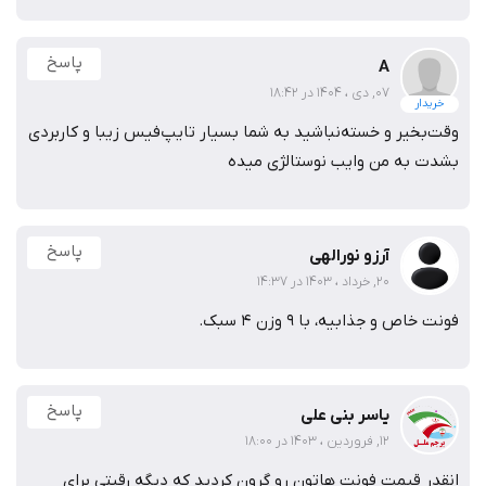
پاسخ
A
07, دی ، 1404 در 18:42
خریدار
وقت‌بخیر و خسته‌نباشید به شما بسیار تایپ‌فیس زیبا و کاربردی
بشدت به من وایب نوستالژی میده
پاسخ
آرزو نورالهی
20, خرداد ، 1403 در 14:37
فونت خاص و جذابیه، با 9 وزن 4 سبک.
پاسخ
یاسر بنی علی
12, فروردین ، 1403 در 18:00
انقدر قیمت فونت هاتون رو گرون کردید که دیگه رقبتی برای