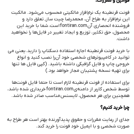
قوانین و مقررات
:
‌فونت قرنطینه یک نرم
افزار مالکیتی محسوب می
شود. مالکیت
این نرم
افزار به طراح آن، محمدرضا چیت ساز, تعلق دارد و
فروشنده انحصاری آن
fontiran.com
است
.
شما با خرید این
محصول، حق تکثیر، توزیع و ایجاد تغییر در فایل
ها را نخواهید
داشت
.
با خرید ‌فونت قرنطینه اجازه استفاده دسکتاپ را دارید
.
یعنی می
توانید در کامپیوترهای شخصی خود آن
را نصب کنید و انواع
خروجی چاپ و فایل گرافیکی داشته باشید
. (
کپی فایل ها تنها
برای تهیه نسخه پشتیبان مجاز خواهد بود
.)
برای استفاده از ‌فونت قرنطینه لازم است تا حتما فایل فونت
ها
توسط شخص کاربر از دامنه
ی
fontiran.com
خریداری شده باشد،
همچنین برای هر محصول، لایسنس مناسب صادر شده باشد
.
چرا خرید کنیم؟
جدای از رعایت مقررات و حقوق پدیدآورنده بهتر است هر طراح به
صورت شخصی و با ایمیل خود فونت را خرید کند
.