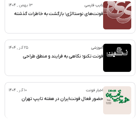
تایپ فارسی
13 بهمن , 1404
فونت‌های نوستالژی؛ بازگشت به خاطرات گذشته
آموزشی
25 آذر , 1404
فونت تکنو؛ نگاهی به فرایند و منطق طراحی
اخبار فونت
10 آذر , 1404
حضور فعال فونت‌ایران در هفته تایپ تهران