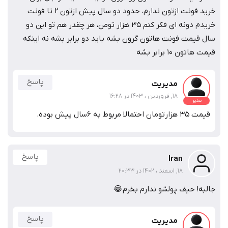
خرید فونت ازتون ندارم، حدود دو سال پیش ازتون 2 تا فونت
خریدم دونه ای فکر کنم 35 هزار تومن، هر چقدر هم تو این دو
سال قیمت فونت هاتون گرون بشه باید دو برابر بشه نه اینکه
قیمت هاتون 10 برابر بشه
پاسخ
مدیریت
18, فروردین ، 1403 در 16:28
مدیر
قیمت ۳۵ هزارتومان احتمالا مربوط به ۶سال پیش بوده.
پاسخ
Iran
18, اسفند ، 1402 در 20:33
جالبه! حیف پولشو ندارم بخرم😂
پاسخ
مدیریت