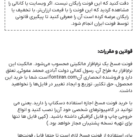
دقت کنید که این فونت رایگان نیست. اگر وبسایت یا کانالی را
مشاهده کردید که این فونت را با قیمت ارزان‌تر، با تخفیف یا
رایگان عرضه کرده است آن را معرفی کنید تا پیگیری قانونی
توسط فونت ‌ایران انجام شود.
قوانین و مقررات
:
‌فونت مسخ یک نرم
افزار مالکیتی محسوب می
شود. مالکیت این
نرم
افزار به طراح آن، رسول کمالی دولت آبادی, محمد عموئی, تعلق
دارد و فروشنده انحصاری آن
fontiran.com
است
.
شما با خرید این
محصول، حق تکثیر، توزیع و ایجاد تغییر در فایل
ها را نخواهید
داشت
.
با خرید ‌فونت مسخ اجازه استفاده دسکتاپ را دارید
.
یعنی می
توانید در کامپیوترهای شخصی خود آن
را نصب کنید و انواع
خروجی چاپ و فایل گرافیکی داشته باشید
. (
کپی فایل ها تنها
برای تهیه نسخه پشتیبان مجاز خواهد بود
.)
برای استفاده از ‌فونت مسخ لازم است تا حتما فایل فونت
ها