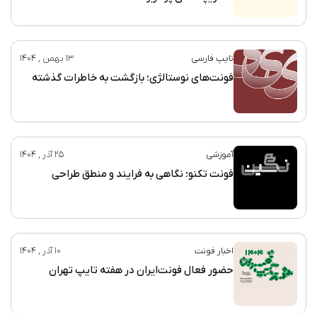
تایپ فارسی
13 بهمن , 1404
فونت‌های نوستالژی؛ بازگشت به خاطرات گذشته
آموزشی
25 آذر , 1404
فونت تکنو؛ نگاهی به فرایند و منطق طراحی
اخبار فونت
10 آذر , 1404
حضور فعال فونت‌ایران در هفته تایپ تهران