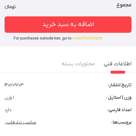
قالب‌های فروشی / نرم‌افزارهای طراحی محتوای گرافیکی
توضیحات بیشتر
مجموع
تومان‫ء‬‫
اضافه به سبد خرید
noonfont.com
For purchases outside Iran, go to
اطلاعات فنی
محتویات بسته
تاریخ انتشار:
1401/09/03
وزن | استایل :
1 وزن
اعداد فارسی:
دارد
برچسب‌‌ها:
مناسب تبلیغات
،