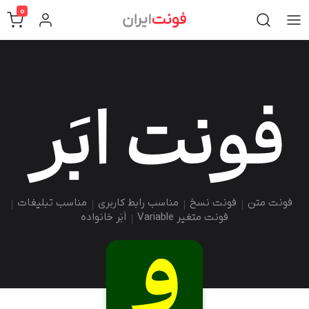
0
فونت متن
فونت نسخ
مناسب رابط کاربری
مناسب تبلیغات
فونت متغیر Variable
اَبَر خانواده