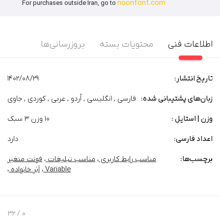
noonfont.com
For purchases outside Iran, go to
اطلاعات فنی
محتویات بسته
بروزرسانی‌ها
تاریخ انتشار:
1402/08/29
زبان‌های پشتیبانی شده:
فارسی , انگلیسی , اُردو , عربی , کوردی , جاوی
وزن | استایل :
10 وزن 3 سبک
اعداد فارسی:
دارد
برچسب‌‌ها:
مناسب رابط کاربری
،
مناسب تبلیغات
،
فونت متغیر
Variable
،
اَبَر خانواده
،
/ 32
0