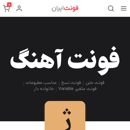
0
فونت متن
فونت نسخ
مناسب مطبوعات
فونت متغیر Variable
خانواده دار