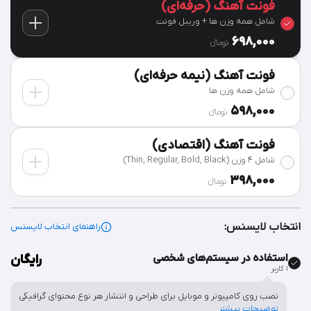
فونت آهنگ (حرفه‌ای)
شامل همه وزن ها + وریبل فونت
698,000
تومان‫ء‬
فونت آهنگ (نیمه حرفه‌ای)
شامل همه وزن ها
598,000
تومان‫ء‬
فونت آهنگ (اقتصادی)
شامل 4 وزن (Thin, Regular, Bold, Black)
398,000
تومان‫ء‬
انتخاب لایسنس:
راهنمای انتخاب لایسنس
استفاده در سیستم‌های شخصی
رایگان
۱ کاربر
نصب روی کامپیوتر و موبایل برای طراحی و انتشار هر نوع محتوای گرافیکی
توضیحات بیشتر