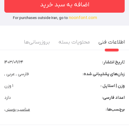
اضافه به سبد خرید
noonfont.com
For purchases outside Iran, go to
اطلاعات فنی
محتویات بسته
بروزرسانی‌ها
تاریخ انتشار:
1403/09/24
زبان‌های پشتیبانی شده:
فارسی , عربی ,
وزن | استایل :
1 وزن
اعداد فارسی:
دارد
برچسب‌‌ها:
مناسب پوستر
،