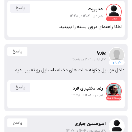
پاسخ
مدیریت
08, دی ، 1404 در 14:48
مدیر
لطفا راهنمای درون بسته را ببینید.
پاسخ
پوریا
27, آبان ، 1404 در 16:08
خریدار
داخل موبایل چگونه حالت های مختلف استایل رو تغییر بدیم
پاسخ
رضا بختیاری فرد
01, آذر ، 1404 در 22:58
توسعه‌دهنده
پاسخ
امیرحسین جباری
28, شهریور ، 1404 در 13:07