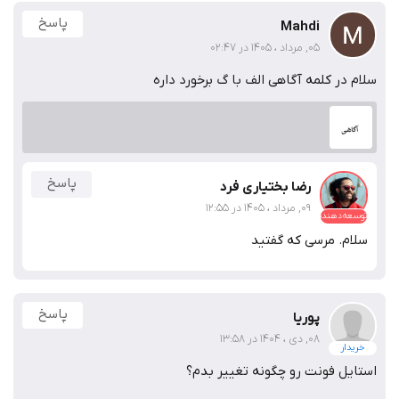
پاسخ
Mahdi
05, مرداد ، 1405 در 02:47
سلام در کلمه آگاهی الف با گ برخورد داره
پاسخ
رضا بختیاری فرد
09, مرداد ، 1405 در 12:55
توسعه‌دهنده
سلام. مرسی که گفتید
پاسخ
پوریا
08, دی ، 1404 در 13:58
خریدار
استایل فونت رو چگونه تغییر بدم؟