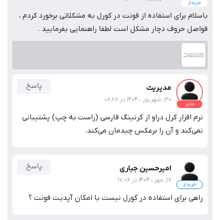
خریدار
باسلام برای استفاده از فونت در کورل به مشکلاتی برخورد کردم ،
فواصل حروف دچار مشکل است لطفا راهنمایی بفرمایید .
پاسخ
مدیریت
30, شهریور ، 1404 در 08:28
مدیر
نرم افزار کرل دراو از کرنینگ فارسی (راست به چپ) پشتیبانی
نمی‌کند و آن را برعکس چیدمان می‌کند.
پاسخ
امیرحسین جباری
17, مهر ، 1404 در 17:06
خریدار
راهی برای استفاده در کورل نیست یا امکان آپدیت فونت ؟