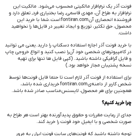
‌فونت آذر یک نرم
افزار مالکیتی محسوب می
شود. مالکیت این
نرم
افزار به طراح آن، مهدی قاسمی, رضا بختیاری فرد, تعلق دارد و
فروشنده انحصاری آن
fontiran.com
است
.
شما با خرید این
محصول، حق تکثیر، توزیع و ایجاد تغییر در فایل
ها را نخواهید
داشت
.
با خرید ‌فونت آذر اجازه استفاده دسکتاپ را دارید
.
یعنی می توانید
در کامپیوترهای شخصی خود آن
را نصب کنید و انواع خروجی چاپ
و فایل گرافیکی داشته باشید
. (
کپی فایل ها تنها برای تهیه
نسخه پشتیبان مجاز خواهد بود
.)
برای استفاده از ‌فونت آذر لازم است تا حتما فایل فونت
ها توسط
شخص کاربر از دامنه
ی
fontiran.com
خریداری شده باشد،
همچنین برای هر محصول، لایسنس مناسب صادر شده باشد
.
چرا خرید کنیم؟
جدای از رعایت مقررات و حقوق پدیدآورنده بهتر است هر طراح به
صورت شخصی و با ایمیل خود فونت را خرید کند
.
توجه داشته باشید که فونت
های سایت فونت ایران به مرور