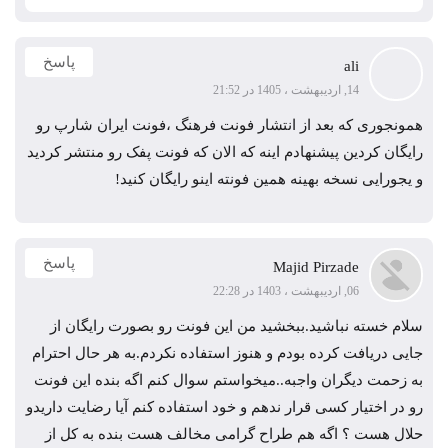
پاسخ
ali
14, اردیبهشت ، 1405 در 21:52
همونجوری که بعد از انتشار فونت فرهنگ ،فونت ایران شارپ رو
رایگان کردین پیشنهادم اینه که الان که فونت پفک رو منتشر کردید
و یجورایی نسخه بهینه همین فونته اینو رایگان کنید!
پاسخ
Majid Pirzade
06, اردیبهشت ، 1403 در 22:28
سلام خسته نباشید.ببخشید من این فونت رو بصورت رایگان از
جایی دریافت کرده بودم و هنوز استفاده نکردم.به هر حال احترام
به زحمت دیگران واجبه..میخواستم سوال کنم اگه بنده این فونت
رو در اختیار کسی قرار ندهم و خود استفاده کنم آیا رضایت داریدو
حلال هست ؟ اگه هم طراح گرامی مخالف هست بنده به کل از