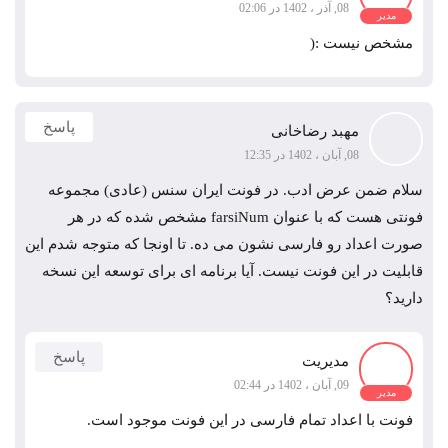
08, آذر ، 1402 در 02:06
مدیر
مشخص نیست :(
پاسخ
مهبد رضاخانی
08, آبان ، 1402 در 12:35
سلام ضمن عرض ادب. در فونت ایران سنس (عادی) مجموعه
فونتی هست که با عنوان farsiNum مشخص شده که در هر
صورت اعداد رو فارسی نشون می ده. تا اونجا که متوجه شدم این
قابلیت در این فونت نیست. آیا برنامه ای برای توسعه این نسخه
دارید؟
پاسخ
مدیریت
09, آبان ، 1402 در 02:44
مدیر
فونت با اعداد تمام فارسی در این فونت موجود است.