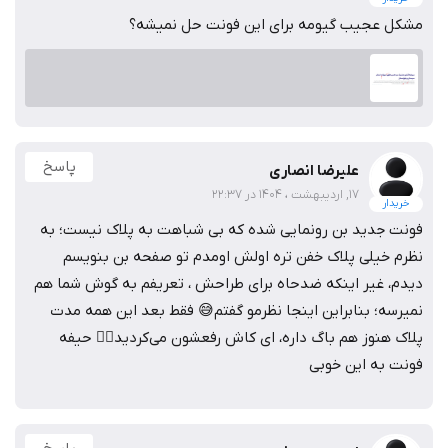
مشکل عجیب گیومه برای این فونت حل نمیشه؟
پاسخ
علیرضا انصاری
17, اردیبهشت ، 1404 در 22:37
خریدار
فونت جدید بن رونمایی شده که بی شباهت به پلاک نیست؛ به
نظرم خیلی پلاک خفن تره اولش اومدم تو صفحه بن بنویسم
دیدم، غیر اینکه ضدحاه برای طراحش ، تعریفم به گوش شما هم
نمیرسه؛ بنابراین اینجا نظرمو گفتم😅 فقط بعد این همه مدت
پلاک هنوز هم باگ داره، ای کاش رفعشون می‌کردید😶‍🌫️ حیفه
فونت به این خوبی