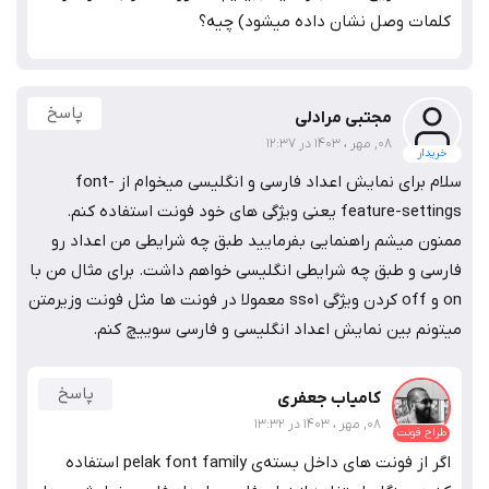
کلمات وصل نشان داده میشود) چیه؟
پاسخ
مجتبی مرادلی
08, مهر ، 1403 در 12:37
خریدار
سلام برای نمایش اعداد فارسی و انگلیسی میخوام از font-
feature-settings یعنی ویژگی های خود فونت استفاده کنم.
ممنون میشم راهنمایی بفرمایید طبق چه شرایطی من اعداد رو
فارسی و طبق چه شرایطی انگلیسی خواهم داشت. برای مثال من با
on و off کردن ویژگی ss01 معمولا در فونت ها مثل فونت وزیرمتن
میتونم بین نمایش اعداد انگلیسی و فارسی سوییچ کنم.
پاسخ
کامیاب جعفری
08, مهر ، 1403 در 13:32
طراح فونت
اگر از فونت های داخل بسته‌ی pelak font family استفاده