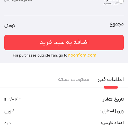
تومان‫ء‬‫
کاربر نامحدود
استفاده از فایل فونت در همه‌ی امور شرکت، سازمان یا موسسه.
توضیحات بیشتر
شرکت‌های دارای زیرمجموعه (هلدینگ) / سرویس‌‌های سایت‌ساز /
قالب‌های فروشی / نرم‌افزارهای طراحی محتوای گرافیکی
توضیحات بیشتر
مجموع
تومان‫ء‬‫
اضافه به سبد خرید
noonfont.com
For purchases outside Iran, go to
اطلاعات فنی
محتویات بسته
تاریخ انتشار:
1401/09/04
وزن | استایل :
8 وزن
اعداد فارسی:
دارد