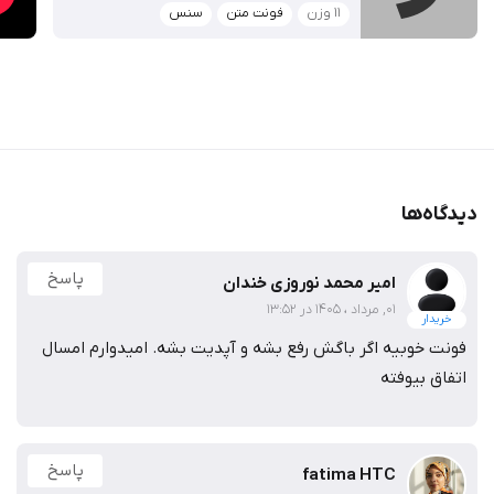
۱۱ وزن
فونت متن
سنس
دیدگاه‌ها
پاسخ
امیر محمد نوروزی خندان
01, مرداد ، 1405 در 13:52
خریدار
فونت خوبیه اگر باگش رفع بشه و آپدیت بشه. امیدوارم امسال
اتفاق بیوفته
پاسخ
fatima HTC