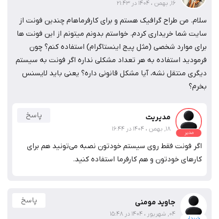
16, بهمن ، 1404 در 21:43
سلام. من طراح گرافیک هستم و برای کارفرماهام چندین فونت از
سایت شما خریداری کردم. خواستم بدونم میتونم از این فونت ها
برای موارد شخصی (مثل پیج اینستاگرام) استفاده کنم؟ چون
فرمودید استفاده به هر تعداد مشکلی نداره اگر فونت به سیستم
دیگری منتقل نشه، آیا مشکل قانونی داره؟ یعنی باید لایسنس
بخرم؟
پاسخ
مدیریت
18, بهمن ، 1404 در 16:44
مدیر
اگر فونت فقط روی سیستم خودتون نصبه می‌تونید هم برای
کارهای خودتون و هم کارفرما استفاده کنید.
پاسخ
جاوید مومنی
04, شهریور ، 1404 در 15:48
خریدار