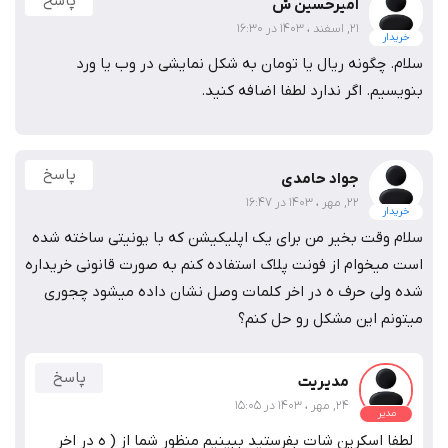
پاسخ
امیرحسین ش
21, اسفند ، 1403 در 16:30
خریدار
سلام. چگونه ریال یا تومان به شکل نمایشی در وب یا ورد
بنویسیم. اگر ندارد لطفا اضافه کنید.
پاسخ
جواد حامدی
22, مهر ، 1403 در 16:47
خریدار
سلام وقت بخیر من برای یک اپلیکیشن که با یونیتی ساخته شده
است میخوام از فونت پلاک استفاده کنم به صورت قانونی خریداره
شده ولی حرف ه در اخر کلمات وصل نشان داده میشود چجوری
میتونم این مشکل رو حل کنم؟
پاسخ
مدیریت
24, مهر ، 1403 در 15:05
مدیر
لطفا اسکرین شات بفرستید ببینیم منظور شما از ( ه در اخر