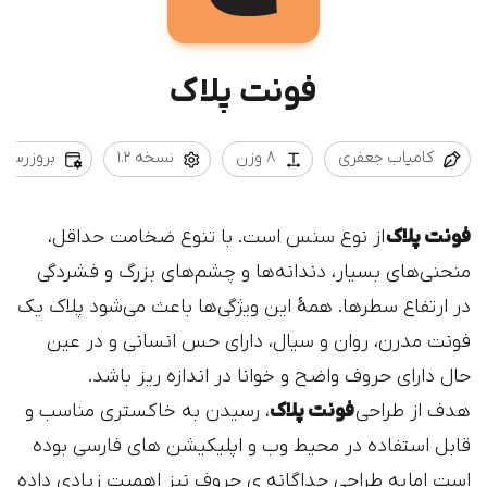
فونت پلاک
کامیاب جعفری
8 وزن
نسخه 1.2
بروزرسانی 1/09/04
فونت پلاک
از نوع سنس است. با تنوع ضخامت حداقل،
منحنی‌های بسیار، دندانه‌ها و چشم‌های بزرگ و فشردگی
در ارتفاع سطر‌ها. همهٔ این ویژگی‌ها باعث می‌شود پلاک یک
فونت مدرن، روان و سیال، دارای حس انسانی و در عین
حال دارای حروف واضح و خوانا در اندازه ریز باشد.
هدف از طراحی
فونت پلاک
، رسیدن به خاکستری مناسب و
قابل استفاده در محیط وب و اپلیکیشن های فارسی بوده
است اما به طراحی جداگانه ی حروف نیز اهمیت زیادی داده