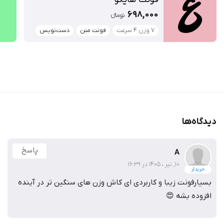
698,000
تومان‫ء‬‫
۷ وزن ۴ سرعت
فونت متن
دست‌نویس
دیدگاه‌ها
پاسخ
A
10, تیر ، 1405 در 16:39
خریدار
بسیارفونت زیبا و کاربردی ای کاش وزن های سنگین تر در آینده
افزوده بشه 😍