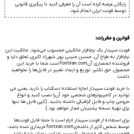
رایگان عرضه کرده است آن را معرفی کنید تا پیگیری قانونی
توسط فونت ‌ایران انجام شود.
قوانین و مقررات
:
‌فونت سپیدار یک نرم
افزار مالکیتی محسوب می
شود. مالکیت این
نرم
افزار به طراح آن، حسین مبینی‌ پور, شهرزاد اکبری, تعلق دارد و
فروشنده انحصاری آن
fontiran.com
است
.
شما با خرید این
محصول، حق تکثیر، توزیع و ایجاد تغییر در فایل
ها را نخواهید
داشت
.
با خرید ‌فونت سپیدار اجازه استفاده دسکتاپ را دارید
.
یعنی می
توانید در کامپیوترهای شخصی خود آن
را نصب کنید و انواع
خروجی چاپ و فایل گرافیکی داشته باشید
. (
کپی فایل ها تنها
برای تهیه نسخه پشتیبان مجاز خواهد بود
.)
برای استفاده از ‌فونت سپیدار لازم است تا حتما فایل فونت
ها
توسط شخص کاربر از دامنه
ی
fontiran.com
خریداری شده باشد،
همچنین برای هر محصول، لایسنس مناسب صادر شده باشد
.