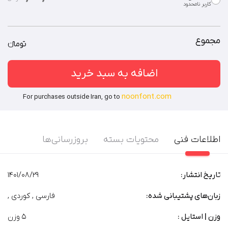
کاربر نامحدود
استفاده از فایل فونت در همه‌ی امور شرکت، سازمان یا موسسه.
توضیحات بیشتر
شرکت‌های دارای زیرمجموعه (هلدینگ) / سرویس‌‌های سایت‌ساز /
قالب‌های فروشی / نرم‌افزارهای طراحی محتوای گرافیکی
توضیحات بیشتر
مجموع
تومان‫ء‬‫
اضافه به سبد خرید
noonfont.com
For purchases outside Iran, go to
اطلاعات فنی
محتویات بسته
بروزرسانی‌ها
تاریخ انتشار:
1401/08/29
زبان‌های پشتیبانی شده:
فارسی , کوردی ,
وزن | استایل :
5 وزن