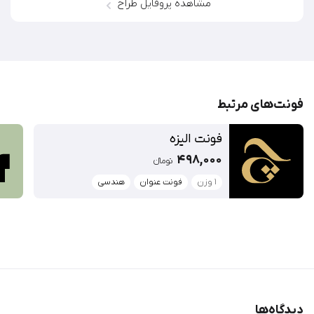
مشاهده پروفایل طراح
فونت‌‌های مرتبط
فونت الیزه
498,000
تومان‫ء‬‫
1 وزن
فونت عنوان
هندسی
دیدگاه‌ها