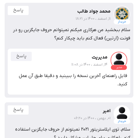
پاسخ
محمد جواد طالب
11, اسفند ، 1400 در 18:21
خریدار
سلام ببخشید من هرکاری میکنم نمیتوانم حروف جایگزین رو در
فونت (ارتین)‌ فعال کنم باید چیکار کنم؟
پاسخ
مدیریت
14, اسفند ، 1400 در 11:08
مدیر
فایل راهنمای آخرین نسخه را ببینید و دقیقا طبق آن عمل
کنید.
پاسخ
امیر
01, بهمن ، 1400 در 06:20
خریدار
سلام، توی ایلاستریتور 2021 نمیتونم از حروف جایگزین استفاده
کنم، راهکاری برای حل این مشکل دارید ؟