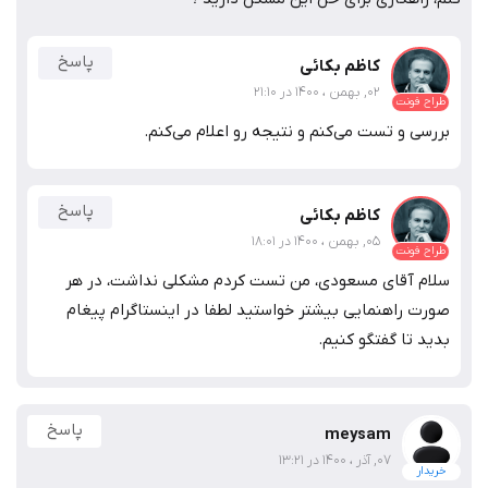
پاسخ
کاظم بکائی
02, بهمن ، 1400 در 21:10
طراح فونت
بررسی و تست می‌کنم و نتیجه رو اعلام می‌کنم.
پاسخ
کاظم بکائی
05, بهمن ، 1400 در 18:01
طراح فونت
سلام آقای مسعودی، من تست کردم مشکلی نداشت، در هر
صورت راهنمایی بیشتر خواستید لطفا در اینستاگرام پیغام
بدید تا گفتگو کنیم.
پاسخ
meysam
07, آذر ، 1400 در 13:21
خریدار