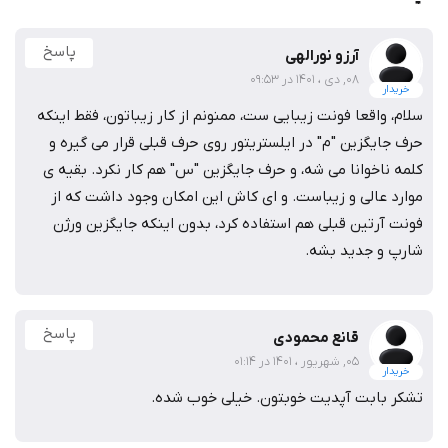
پاسخ
آرزو نورالهی
08, دی ، 1401 در 09:53
خریدار
سلام، واقعا فونت زیبایی ست، ممنونم از کار زیباتون، فقط اینکه
حرف جایگزین "م" در ایلستریتور روی حرف قبلی قرار می گیره و
کلمه ناخوانا می شه، و حرف جایگزین "س" هم کار نکرد. بقیه ی
موارد عالی و زیباست. و ای کاش این امکان وجود داشت که از
فونت آرتین قبلی هم استفاده کرد، بدون اینکه جایگزین ورژن
شارپ و جدید بشه.
پاسخ
قانع محمودی
05, شهریور ، 1401 در 01:14
خریدار
تشکر بابت آپدیت خوبتون. خیلی خوب شده.