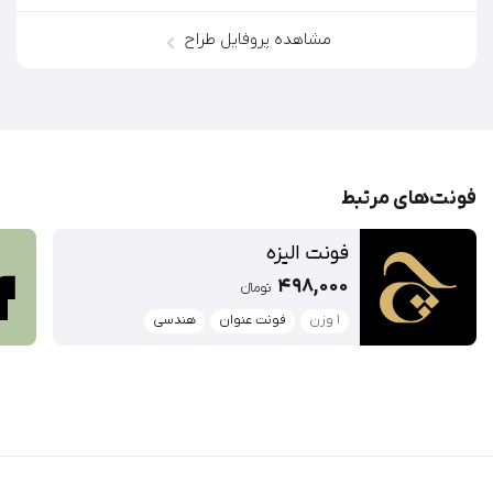
مشاهده پروفایل طراح
فونت‌‌های مرتبط
فونت الیزه
498,000
تومان‫ء‬‫
1 وزن
فونت عنوان
هندسی