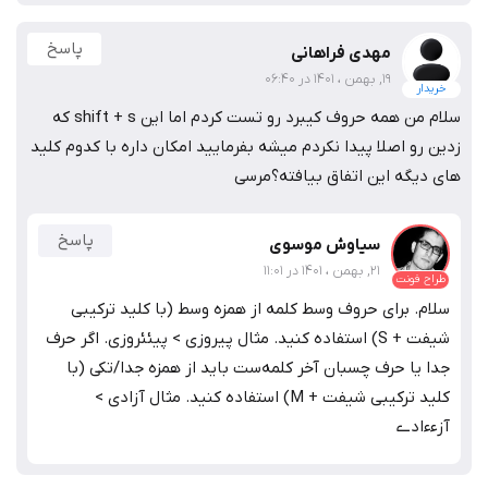
پاسخ
مهدی فراهانی
19, بهمن ، 1401 در 06:40
خریدار
سلام من همه حروف کیبرد رو تست کردم اما این shift + s که
زدین رو اصلا پیدا نکردم میشه بفرمایید امکان داره با کدوم کلید
های دیگه این اتفاق بیافته؟مرسی
پاسخ
سیاوش موسوی
21, بهمن ، 1401 در 11:01
طراح فونت
سلام. برای حروف وسط کلمه از همزه وسط (با کلید ترکیبی
شیفت + S) استفاده کنید. مثال پیروزی > پیئئروزی. اگر حرف
جدا یا حرف چسبان آخر کلمه‌ست باید از همزه جدا/تکی (با
کلید ترکیبی شیفت + M) استفاده کنید. مثال آزادی >
آزءءادیءء