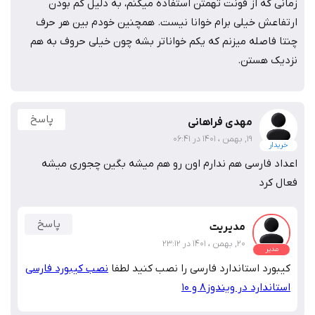
زمانی که از فونت تهمتن استفاده میکنم، به دلیل کم بودن
ارتفاعش خیلی برام خوانا نیست. همچنین خودم بین هر حرف
چنتا فاصله میزنم که یکم خواناتر بشه چون خیلی حروف به هم
نزدیک هستن.
پاسخ
مهدی فراهانی
19, بهمن ، 1401 در 06:41
خریدار
اعداد فارسی هم ندارم اون رو هم میشه بگین چجوری میشه
فعال کرد
پاسخ
مدیریت
20, بهمن ، 1401 در 23:12
مدیر
کیبورد استاندارد فارسی را نصب کنید لطفا
نصب کیبورد فارسی
استاندارد در ویندوز8 و 10