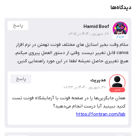
دیدگاه‌ها
پاسخ
Hamid Boof
27, شهریور ، 1404 در 03:15
خریدار
سلام وقت بخیر استایل های مختلف فونت تهمتن در نرم افزار
canva قابل تغییر نیست. وقتی از دستور العمل پیروی میکنم،
هیچ تغییری حاصل نمیشه لطفا در این مورد راهنمایی کنین.
پاسخ
مدیریت
30, شهریور ، 1404 در 08:33
مدیر
همان جایگزین‌ها را در صفحه فونت یا آزمایشگاه فونت تست
کنید ببینید آیا درست انجام می‌دهید؟
https://fontiran.com/lab