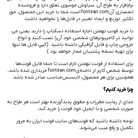
نرم
افزار به طراح آن، سیاوش موسوی, تعلق دارد و فروشنده
انحصاری آن
fontiran.com
است
.
شما با خرید این محصول، حق
تکثیر، توزیع و ایجاد تغییر در فایل
ها را نخواهید داشت
.
با خرید ‌فونت تهمتن اجازه استفاده دسکتاپ را دارید
.
یعنی می
توانید در کامپیوترهای شخصی خود آن
را نصب کنید و انواع
خروجی چاپ و فایل گرافیکی داشته باشید
. (
کپی فایل ها تنها
برای تهیه نسخه پشتیبان مجاز خواهد بود
.)
برای استفاده از ‌فونت تهمتن لازم است تا حتما فایل فونت
ها
توسط شخص کاربر از دامنه
ی
fontiran.com
خریداری شده باشد،
همچنین برای هر محصول، لایسنس مناسب صادر شده باشد
.
چرا خرید کنیم؟
جدای از رعایت مقررات و حقوق پدیدآورنده بهتر است هر طراح به
صورت شخصی و با ایمیل خود فونت را خرید کند
.
توجه داشته باشید که فونت
های سایت فونت ایران به مرور
تکمیل و رفع عیب می
شوند
.