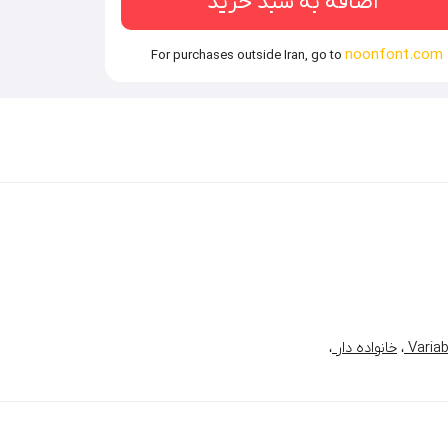
اضافه به سبد خرید
noonfont.com
For purchases outside Iran, go to
،
خانواده دار
،