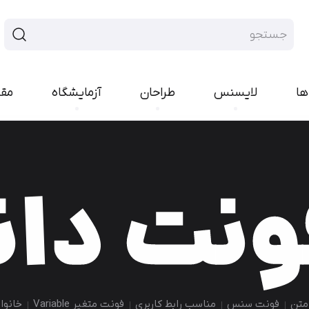
ها
لایسنس
طراحان
آزمایشگاه
مق
فونت سنس
فونت هند
ایران‌سنس
پلاک
یکان‌بخ
رواق
تجرید
پیدا
راوی
لحظه
بن
مربع
کمند
کوک
ارپ
نورا
مدام
شور
رخ
اکران
کلمه
انجمن
امکان
متن
فونت سنس
مناسب رابط کاربری
فونت متغیر Variable
خانواد