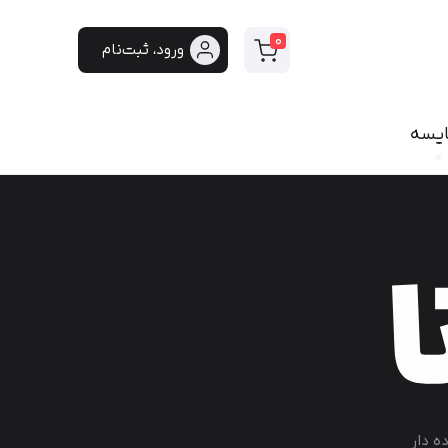
0
ورود، ثبت‌نام
ایسه
سی
فونت دست‌نویس
سپیدار
هایکو
برنا
پفک
لیانا
مانلی
گوهر
هیلدا
ایران‌سنس
ه دار
دست‌نویس