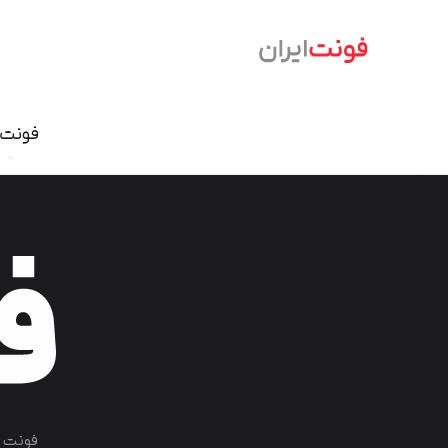
فونت‌
فونت نسخ
سمرقند
فرهنگ
دامون
وندا
ابر
آریا
شازده
آهنگ
آن On
تحریر
درویش
ایران ش
گذار
بنیاد کودک
سمیر
فونت 