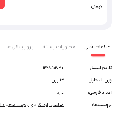
تومان‫ء‬‫
اطلاعات فنی
محتویات بسته
بروزرسانی‌ها
تاریخ انتشار:
1398/02/30
وزن | استایل :
13 وزن
اعداد فارسی:
دارد
برچسب‌‌ها:
مناسب رابط کاربری
،
فونت متغیر Variable