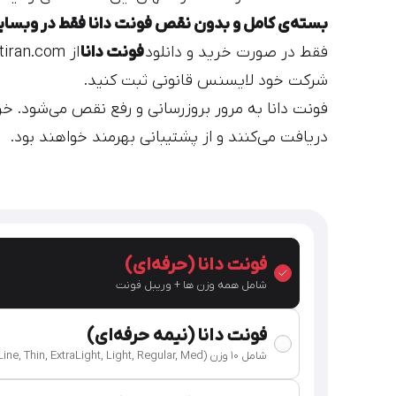
بسته‌ی کامل و بدون نقص فونت دانا فقط در وبسایت fontiran.com عرضه می‌
فقط در صورت خرید و دانلود
فونت دانا
شرکت خود لایسنس قانونی ثبت کنید.
فونت دانا به مرور بروزرسانی و رفع نقص می‌شود. خری
دریافت می‌کنند و از پشتیبانی بهرمند خواهند بود.
فونت دانا (حرفه‌ای)
شامل همه وزن ها + وریبل فونت
فونت دانا (نیمه حرفه‌ای)
شامل 10 وزن (HairLine, Thin, ExtraLight, Light, Regular, Med...