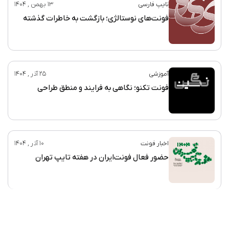
تایپ فارسی
13 بهمن , 1404
فونت‌های نوستالژی؛ بازگشت به خاطرات گذشته
آموزشی
25 آذر , 1404
فونت تکنو؛ نگاهی به فرایند و منطق طراحی
اخبار فونت
10 آذر , 1404
حضور فعال فونت‌ایران در هفته تایپ تهران