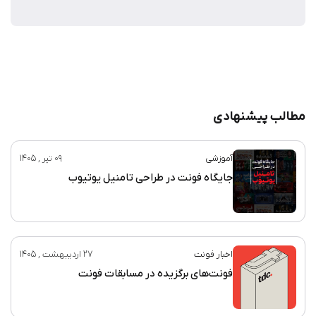
مطالب پیشنهادی
آموزشی
09 تیر , 1405
جایگاه فونت در طراحی تامنیل یوتیوب
اخبار فونت
27 اردیبهشت , 1405
فونت‌های برگزیده در مسابقات فونت