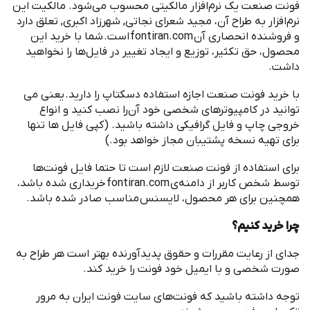
‌فونت صنعت یک نرم
افزار مالکیتی محسوب می
شود. مالکیت این
نرم
افزار به طراح آن، مجید شعرای نجاتی, شهرزاد اکبری, تعلق دارد
و فروشنده انحصاری آن
fontiran.com
است
.
شما با خرید این
محصول، حق تکثیر، توزیع و ایجاد تغییر در فایل
ها را نخواهید
داشت
.
با خرید ‌فونت صنعت اجازه استفاده دسکتاپ را دارید
.
یعنی می
توانید در کامپیوترهای شخصی خود آن
را نصب کنید و انواع
خروجی چاپ و فایل گرافیکی داشته باشید
. (
کپی فایل ها تنها
برای تهیه نسخه پشتیبان مجاز خواهد بود
.)
برای استفاده از ‌فونت صنعت لازم است تا حتما فایل فونت
ها
توسط شخص کاربر از دامنه
ی
fontiran.com
خریداری شده باشد،
همچنین برای هر محصول، لایسنس مناسب صادر شده باشد
.
چرا خرید کنیم؟
جدای از رعایت مقررات و حقوق پدیدآورنده بهتر است هر طراح به
صورت شخصی و با ایمیل خود فونت را خرید کند
.
توجه داشته باشید که فونت
های سایت فونت ایران به مرور