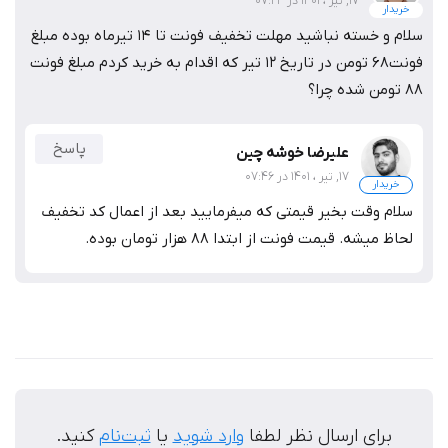
17, تیر ، 1401 در 07:24
خریدار
سلام و خسته نباشید مهلت تخفیف فونت تا ۱۴ تیرماه بوده مبلغ
فونت۶۸ تومن در تاریخ ۱۲ تیر که اقدام به خرید کردم مبلغ فونت
۸۸ تومن شده چرا؟
پاسخ
علیرضا خوشه چین
17, تیر ، 1401 در 07:46
خریدار
سلام وقت بخیر قیمتی که میفرمایید بعد از اعمال کد تخفیف
لحاظ میشه. قیمت فونت از ابتدا 88 هزار تومان بوده.
برای ارسال نظر لطفا
وارد شوید
یا
ثبت‌نام
کنید.