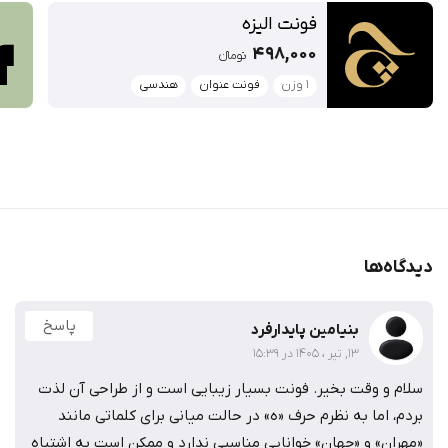
فونت الیزه
498,000
تومان‫ء‬‫
1 وزن
فونت عنوان
هندسی
دیدگاه‌ها
پاسخ
بنیامین پایدارفرد
13, تیر ، 1405 در 15:39
سلام و وقت بخیر. فونت بسیار زیبایی است و از طراحی آن لذت
بردم، اما به نظرم حرف «ه» در حالت میانی برای کلماتی مانند
«مهران» و «جهان» خوانایی مناسبی ندارد و ممکن است به اشتباه