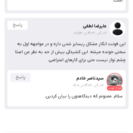
است.
پاسخ
علیرضا لطفی
06, آذر ، 1403 در 08:53
این فونت انگار مشکل ریسایز شدن داره و در مواجهه اول به
سختی خونده میشه. این کشیدگی بیش از حد به نظر من اصلا
چشم نواز نیست حتی برای کارهای اعتراضی.
پاسخ
سیدناصر خادم
06, آذر ، 1403 در 16:10
طراح فونت
سلام. ممنونم که دیدگاهتون را بیان کردین.