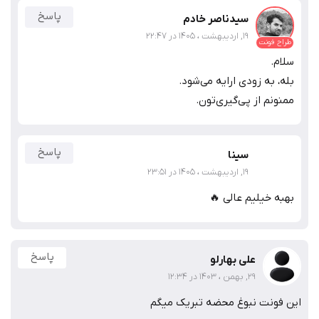
پاسخ
سیدناصر خادم
19, اردیبهشت ، 1405 در 22:47
طراح فونت
سلام.
بله، به زودی ارایه می‌شود.
ممنونم از پی‌گیری‌تون.
پاسخ
سینا
19, اردیبهشت ، 1405 در 23:51
بهبه خیلیم عالی 🔥
پاسخ
علی بهارلو
29, بهمن ، 1403 در 12:34
این فونت نبوغ محضه تبریک میگم