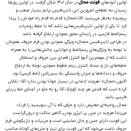
اولین اتودهای
فونت محال
در سال ۱۴۰۱ شکل گرفت. در اولین روزها
رسیدن به نقطه‌ی امروزینِ این تایپ‌فیس برایم بسیار صعب و
پیچیده به‌نظر می‌رسید، امّا «محال» قدم به قدم راه خودش را پیدا
کرد تا یکی از اولین تایپ‌فیس‌هایی باشد که با حفظ روحیات
رسم‌الخط فارسی، در راستای محور عمودی ارتفاع گرفته باشد.
در طراحی تایپ‌فیس «محال» ویژگیِ عمودی بودنِ فرم حروف، همزمان
با توجه به ویژگی‌های رسم‌الخط و خوانایی، چالش‌هایی را به همراه
داشت که از مهمترین آنها کنترل فضای بین حروف و استقلالِ
حلقه‌های باز و بسته، کنترل ریتم خطوط عمودی، توجه به ارتفاع
حروف و دندانه‌ها و میزان وابستگی به بیس‌لاین (خط کرسی) بود.
اکنون «محال» -هرچند ادعایی در بسیار خوانا بودن ندارد امّا- تلاش
کرده است که قدمی هر چند کوچک امّا رو به جلو در اعتلای خط زیبای
فارسی باشد.
محال روحیه‌ای معترض دارد و حرفی که با آن بنویسید را فریاد
می‌زند! هرچند در عین پر انرژی بودن، گاهی ساکت و درون‌گراست.
این فونت دارای حس و حالِ نمایشی است و جزییات و بازیگوشیِ فرمِ
حروف باعث می‌شود که این فونت برای تیتر و متن‌های کوتاه مناسب