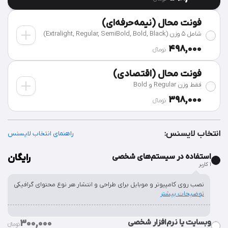
فونت محال (نیمه‌حرفه‌ای)
شامل 5 وزن (Extralight, Regular, SemiBold, Bold, Black)
498,000
تومان‫ء‬
فونت محال (اقتصادی)
فقط وزن Regular و Bold
398,000
تومان‫ء‬
انتخاب لایسنس:
راهنمای انتخاب لایسنس
استفاده در سیستم‌های شخصی
رایگان
۱ کاربر
نصب روی کامپیوتر و موبایل برای طراحی و انتشار هر نوع محتوای گرافیکی
توضیحات بیشتر
وبسایت یا نرم‌افزار شخصی
300,000
تومان‫ء‬‫