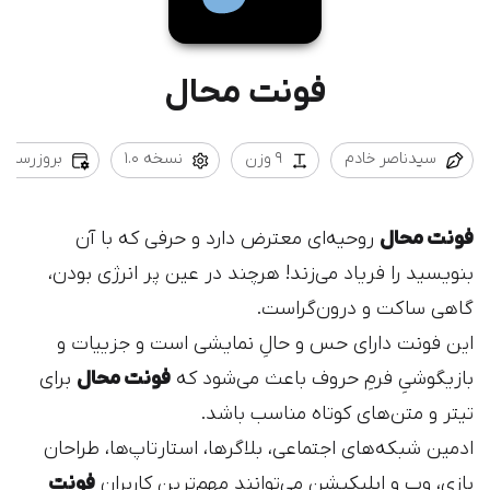
فونت محال
سیدناصر خادم
9 وزن
نسخه 1.0
بروزرسانی 403/09/04
فونت محال
روحیه‌ای معترض دارد و حرفی که با آن
بنویسید را فریاد می‌زند! هرچند در عین پر انرژی بودن،
گاهی ساکت و درون‌گراست.
این فونت دارای حس و حالِ نمایشی است و جزییات و
بازیگوشیِ فرمِ حروف باعث می‌شود که
فونت محال
برای
تیتر و متن‌های کوتاه مناسب باشد.
ادمین‌ شبکه‌های اجتماعی، بلاگرها، استارتاپ‌ها، طراحان
بازی‌، وب و اپلیکیشن می‌توانند مهم‌ترین کاربران
فونت