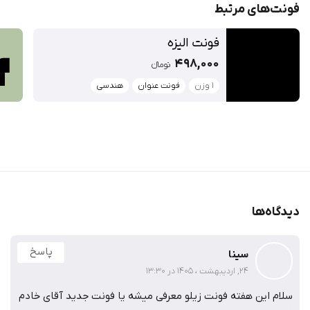
فونت‌‌های مرتبط
فونت الیزه
498,000
تومان‫ء‬‫
1 وزن
فونت عنوان
هندسی
دیدگاه‌ها
پاسخ
سینا
24, اردیبهشت ، 1405 در 13:30
سلام این هفته فونت زیلو معرفی میشه یا فونت جدید آقای خادم