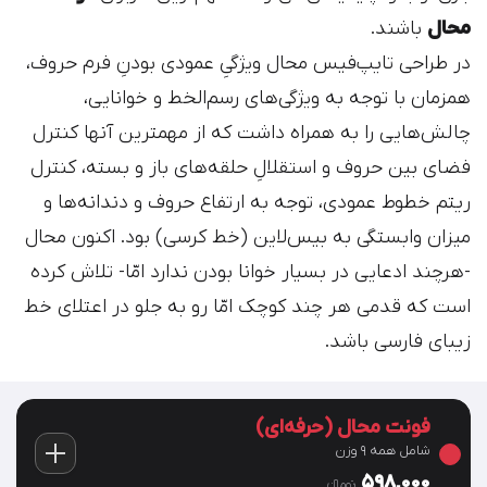
محال
باشند.
در طراحی تایپ‌فیس محال ویژگیِ عمودی بودنِ فرم حروف،
همزمان با توجه به ویژگی‌های رسم‌الخط و خوانایی،
چالش‌هایی را به همراه داشت که از مهمترین آنها کنترل
فضای بین حروف و استقلالِ حلقه‌های باز و بسته، کنترل
ریتم خطوط عمودی، توجه به ارتفاع حروف و دندانه‌ها و
میزان وابستگی به بیس‌لاین (خط کرسی) بود. اکنون محال
-هرچند ادعایی در بسیار خوانا بودن ندارد امّا- تلاش کرده
است که قدمی هر چند کوچک امّا رو به جلو در اعتلای خط
زیبای فارسی باشد.
فونت محال (حرفه‌ای)
شامل همه 9 وزن
598,000
تومان‫ء‬