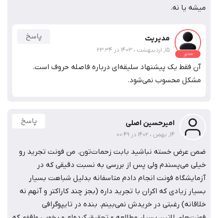
میشه یا نه.
پاسخ
مدیریت
15, اردیبهشت ، 1403 در 23:34
مدیر
آن فقط یک پیشنهاد سلیقه‌ای درباره فاصله حروف است.
مشکل محسوب نمی‌شود.
پاسخ
امیرحسین اصلی
14, بهمن ، 1402 در 00:49
ضمن عرض خسته نباشید بابت زحمات‌تون. من فونت تجرید رو
خیلی می‌پسندم ولی پس از بررسی به نسبت دقیقی که در
آزمایشگاه فونت انجام دادم متاسفانه بدلیل شباهت بسیار
بسیار زیادی که اکران با تجرید داره (بجز چند کاراکتر و آنهم نه
خلاقانه) رغبتی در خریدش نمی‌بینم. بنده در تایپوگرافی
فونت‌های لاتین بسیار مطالعه و تحقیق کرده‌ام و بخوبی واقفم که