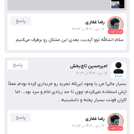
پاسخ
رضا غفاری
17, دی ، 1402 در 23:13
طراح فونت
سلام انشالله توو آپدیت بعدی این مشکل رو برطرف می‌کنیم
پاسخ
امیرحسین تاج‌بخش
16, دی ، 1402 در 19:03
خریدار
بسیار عالی! من با وجود این‌که تجرید رو خریداری کرده بودم، عملاً
ازش استفاده نمی‌کردم؛ چون تا حد زیادی خام و سرد بود... اما
اکران فونت بسیار پخته و دلنشینیه...
پاسخ
رضا غفاری
16, دی ، 1402 در 20:56
طراح فونت