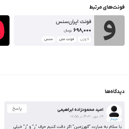
فونت‌‌های مرتبط
فونت ایران‌سنس
698,000
تومان‫ء‬‫
۱۱ وزن
فونت متن
سنس
دیدگاه‌ها
پاسخ
امید محمودزاده ابراهیمی
29, مهر ، 1403 در 07:55
خریدار
با سلام به عبارت "گهرزمین" اگر دقت کنیم حرف "ر" و "ز" خیلی