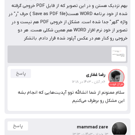
بهم نزدیک هستن و در این تصویر که از فایل PDF خروجی گرفته
شده از خود برنامه WORD هست(Save as PDF file ) حرف "ر" در
واژه "گهر" جدا شده است. مشکل از خروجی PDF هم نیست و در
تصویر از خودِ نرم افزار WORD هم همین شکلی هست. هر دو
خروجی رو کنار هم در عکس آپلود شده قرار دادم. باتشکر
پاسخ
رضا غفاری
06, آبان ، 1403 در 12:18
طراح فونت
سلام ممنونم از شما انشالله توو آپدیت‌هایی که انجام بشه
این مشکل رو برطرف می‌کنیم
پاسخ
mammad zare
13, خرداد ، 1403 در 13:13