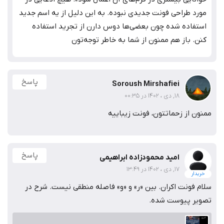
مورد طراحی فونت جدیدی نبوده. به این دلیل از یه اسم جدید
استفاده شده چون بعضی‌ها دوس دارن از تجرید استفاده
کنن. باز هم ممنون از شما به خاطر توجه‌تون
پاسخ
Soroush Mirshafiei
18, دی ، 1402 در 00:35
ممنون از زحماتتون، فونت زیباییه
پاسخ
امید محمودزاده ابراهیمی
17, دی ، 1402 در 13:49
خریدار
سلام فونت اکران. بین «ر» و «و» فاصله منطقی نیست. شرح در
تصویر پیوست شده.