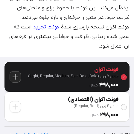
ایده‌آل می‌کند. این فونت با خطوط براق و منحنی‌های
ظریف خود، هر متنی را حرفه‌ای و تازه جلوه می‌دهد.
فونت اکران نسخه بازسازی شدهٔ
فونت تجرید
است که
سعی شده زیبایی، ظرافت و خوانایی بیشتری در فرم‌های
آن اعمال شود.
فونت اکران
شامل 5 وزن (Light, Regular, Medium, SemiBold, Bold)
498,000
تومان‫ء‬
فونت اکران (اقتصادی)
شامل 2 وزن (Regular, Bold)
298,000
تومان‫ء‬