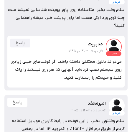
خریدار
سلام وقت بخیر. متاسفانه روی پاور پوینت شناسایی نمیشه علت
چیه توی ورد اوکی هست اما پاور پوینت خیر. میشه راهنمایی
کنید؟
پاسخ
مدیریت
15, خرداد ، 1403 در 17:45
مدیر
می‌تواند دلایل مختلفی داشته باشد. اگر فونت‌های خیلی زیادی
روی سیستم نصب کرده‌اید آنهایی که ضروری نیستند را پاک
کنید و سیستم را ریستارت کنید.
پاسخ
امیرمحمّد
06, خرداد ، 1403 در 11:05
خریدار
سلام وقتتون بخیر. از این فونت در رابط کاربری موبایل استفاده
کردم از طریق نرم افزار Zfont3 و اندروید ۱۴. اما در بعضی