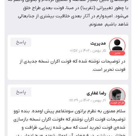
با چطور تغییراتی (تقریبا) در مبنا، فونت بعدی طراح خلق
می‌شود. امیدوارم در آثار بعدی خلاقیت بیشتری از جنابعالی
شاهد باشیم. ممنونم.
پاسخ
مدیریت
15, بهمن ، 1402 در 01:57
مدیر
در توضیحات نوشته شده که فونت اکران نسخه جدیدی از
فونت تحریر است.
پاسخ
رضا غفاری
21, بهمن ، 1402 در 22:39
طراح فونت
سلام ممنون به نظرم براتون سوءتفاعم پیش اومده. بنده توو
توضیحات فونت اکران نوشتم که «فونت اکران نسخه بازسازی
شده‌ی فونت تجرید است که سعی شده زیبایی، ظرافت و
خوانایی بیشتری در فرم‌های آن اعمال شود». هیچ ادعایی در