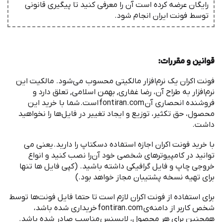
رایگان عرضه کرده است آن را معرفی کنید تا پیگیری قانونی
توسط فونت ‌ایران انجام شود.
قوانین و مقررات
:
‌فونت اکران یک نرم
افزار مالکیتی محسوب می
شود. مالکیت این
نرم
افزار به طراح آن، رضا غفاری, بهمن اسلامی, تعلق دارد و
فروشنده انحصاری آن
fontiran.com
است
.
شما با خرید این
محصول، حق تکثیر، توزیع و ایجاد تغییر در فایل
ها را نخواهید
داشت
.
با خرید ‌فونت اکران اجازه استفاده دسکتاپ را دارید
.
یعنی می
توانید در کامپیوترهای شخصی خود آن
را نصب کنید و انواع
خروجی چاپ و فایل گرافیکی داشته باشید
. (
کپی فایل ها تنها
برای تهیه نسخه پشتیبان مجاز خواهد بود
.)
برای استفاده از ‌فونت اکران لازم است تا حتما فایل فونت
ها توسط
شخص کاربر از دامنه
ی
fontiran.com
خریداری شده باشد،
همچنین برای هر محصول، لایسنس مناسب صادر شده باشد
.