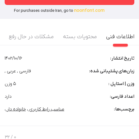
noonfont.com
For purchases outside Iran, go to
اطلاعات فنی
محتویات بسته
مشکلات در حال رفع
تاریخ انتشار:
1402/10/16
زبان‌های پشتیبانی شده:
فارسی , عربی ,
وزن | استایل :
5 وزن
اعداد فارسی:
دارد
برچسب‌‌ها:
مناسب رابط کاربری
،
خانواده دار
،
/ 32
0