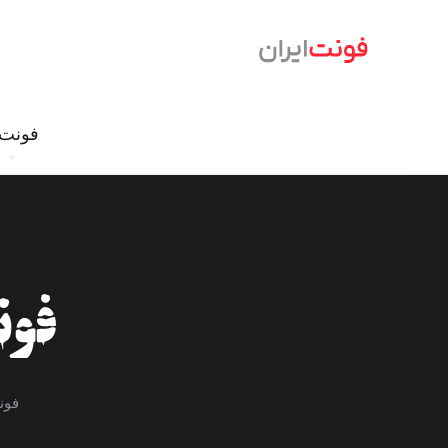
فونت‌
فونت نسخ
فونت
سمرقند
ایران‌
دامون
رواق
ابر
راوی
شازده
بن
آن On
کمند
درویش
نورا
گذار
شور
فون
بنیاد کودک
اکران
سمیر
انجمن