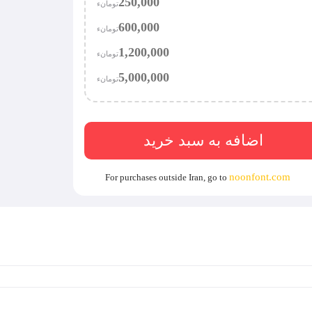
250,000
تومان‫ء‬‫
600,000
تومان‫ء‬‫
شخصی.
توضیحات بیشتر
1,200,000
تومان‫ء‬‫
رکت.
توضیحات بیشتر
5,000,000
تومان‫ء‬‫
ا موسسه.
توضیحات بیشتر
یت‌ساز / قالب‌های فروشی / نرم‌افزارهای طراحی
اضافه به سبد خرید
noonfont.com
For purchases outside Iran, go to