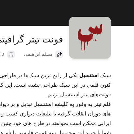
دیباج
ایران‌یک
کهربا
دانا
فرهنگ
پلاک
وندا
تجرید
آریا
فونت تیتر گرافیت
آهنگ
تحریر
مسلم ابراهیمی
3 استایل
ایران شارپ
سبک
استنسیل
یکی از رایج ترین سبک‌ها در طراحی
کنون قلمی در این سبک طراحی نشده است. این کمب
فونت‌های تیتر استنسیل بزنیم.
قلم تیتر به وفور به کلیشه استنسیل تبدیل و بر دی
های دوران انقلاب گرفته تا تبلیغات دیواری کسب و 
ایرانی ممکن است بخواهند در طرح های خود چنین حال
شما با خرید این محصول سه فونت فارسی با نام ها