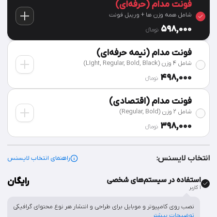
فونت مدام (حرفه‌ای)
شامل همه وزن ها + وریبل فونت
598,000
تومان‫ء‬
فونت مدام (نیمه حرفه‌ای)
شامل ۴ وزن (LIght, Regular, Bold, Black)
498,000
تومان‫ء‬
فونت مدام (اقتصادی)
شامل 2 وزن (Regular, Bold)
398,000
تومان‫ء‬
انتخاب لایسنس:
راهنمای انتخاب لایسنس
استفاده در سیستم‌های شخصی
رایگان
۱ کاربر
نصب روی کامپیوتر و موبایل برای طراحی و انتشار هر نوع محتوای گرافیکی
توضیحات بیشتر