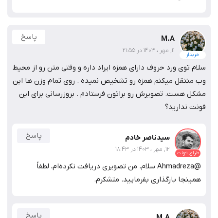
پاسخ
M.A
11, مهر ، 1403 در 21:55
خریدار
سلام توی ورد حروف دارای همزه ایراد داره و وقتی متن رو از محیط
وب منتقل میکنم همزه رو تشخیص نمیده . روی تمام وزن ها این
مشکل هست. تصویرش رو براتون فرستادم . بروزرسانی برای این
فونت ندارید؟
پاسخ
سیدناصر خادم
12, مهر ، 1403 در 18:43
طراح فونت
@Ahmadreza سلام. من تصویری دریافت نکرده‌ام، لطفاً
همینجا بارگذاری بفرمایید. متشکرم.
پاسخ
M.A