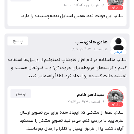
08, فروردین ، 1404 در 10:20
طراح فونت
سلام. این فونت فقط همین استایل نقطه‌چسبیده را دارد.
پاسخ
هادی هادی‌نسب
15, اسفند ، 1403 در 18:17
خریدار
سلام. متاسفانه در نرم افزار فتوشاپ نمیتونیم از وریبل‌ها استفاده
کنیم و گزینه‌های مربوطه برای حروف "ی" و ... غیرفعال هستند و
نمیشه حالت کشیده رو ایجاد کرد. لطفاً راهنمایی کنید.
پاسخ
سیدناصر خادم
16, اسفند ، 1403 در 21:53
طراح فونت
سلام. لطفا از مشکلی که ایجاد شده برای من تصویر ارسال
بفرمایید تا بررسی کنم. می‌توانید تصویرِ مشکل را همینجا
آپلود کنید یا از طریق ایمیل یا تلگرام ارسال بفرمایید.