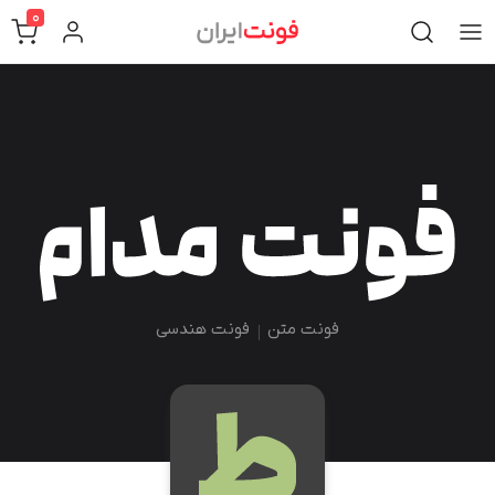
0
فونت متن
فونت هندسی