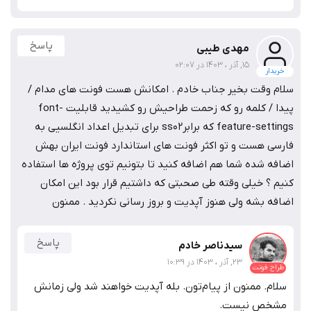
پاسخ
مهدی طیبی
15, آذر ، 1403 در 02:07
خریدار
سلام وقت بخیر جناب خادم . امکانش هست فونت های مدام /
پیدا / کلمه رو که زحمت طراحیش رو کشیدید قابلیت font-
feature-settings که برابرss02 برای تبدیل اعداد انگلسیی به
فارسی هست و تو اکثر فونت های استاندارد فونت ایران بهش
اضافه شده شما هم اضافه کنید تا بتونیم توی پروژه ها استفاده
کنیم ؟ خیلی وقته طی صحبتی که داشتیم قرار بود این امکان
اضافه بشه ولی هنوز آپدیت و بروز رسانی نکردید . ممنون
پاسخ
سیدناصر خادم
23, آذر ، 1403 در 10:39
طراح فونت
سلام. ممنون از پیام‌تون. بله آپدیت خواهند شد ولی زمانش
مشخص نیست.