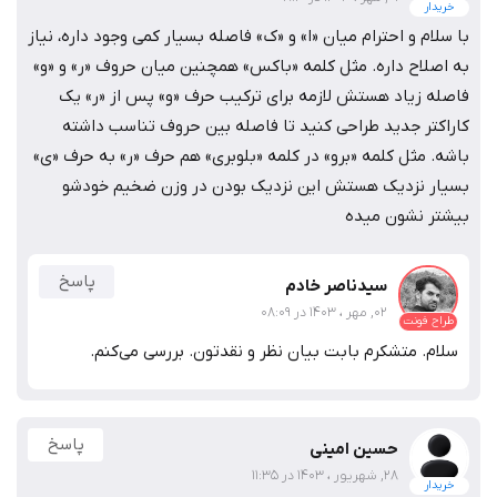
خریدار
با سلام و احترام میان «ا» و «ک» فاصله بسیار کمی وجود داره، نیاز
به اصلاح داره. مثل کلمه «باکس» همچنین میان حروف «ر» و «و»
فاصله زیاد هستش لازمه برای ترکیب حرف «و» پس از «ر» یک
کاراکتر جدید طراحی کنید تا فاصله بین حروف تناسب داشته
باشه. مثل کلمه «برو» در کلمه «بلوبری» هم حرف «ر» به حرف «ی»
بسیار نزدیک هستش این نزدیک بودن در وزن ضخیم خودشو
بیشتر نشون میده
پاسخ
سیدناصر خادم
02, مهر ، 1403 در 08:09
طراح فونت
سلام. متشکرم بابت بیان نظر و نقدتون. بررسی می‌کنم.
پاسخ
حسین امینی
28, شهریور ، 1403 در 11:35
خریدار