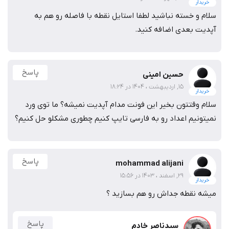
خریدار
سلام و خسته نباشید لطفا استایل نقطه با فاصله رو هم به
آپدیت بعدی اضافه کنید.
پاسخ
حسین امینی
15, اردیبهشت ، 1404 در 18:24
خریدار
سلام وقتتون بخیر این فونت مدام آپدیت نمیشه؟ ما توی ورد
نمیتونیم اعداد رو به فارسی تایپ کنیم چطوری مشکلو حل کنیم؟
پاسخ
mohammad alijani
29, اسفند ، 1403 در 15:56
خریدار
میشه نقطه جداش رو هم بسازید ؟
پاسخ
سیدناصر خادم