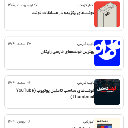
اخبار فونت
27 اردیبهشت , 1405
فونت‌های برگزیده در مسابقات فونت
تایپ فارسی
23 اسفند , 1404
بهترین فونت‌های فارسی رایگان
تایپ فارسی
06 اسفند , 1404
فونت‌های مناسب تامنیل یوتیوب (YouTube
Thumbnail)
آموزشی
28 بهمن , 1404