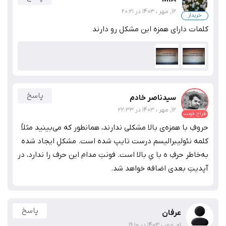
12, مهر ، 1403 در 20:21
خریدار
کلمات دارای همزه این مشکل رو دارند
پاسخ
سیدناصر خادم
12, مهر ، 1403 در 22:33
طراح فونت
حروفِ با همزه‌ی بالا مشکلی ندارند، همانطور که می‌بینید مثلاً
کلمه نئولیبرالیسم درست تایپ شده است. مشکلِ ایجاد شده
به‌خاطر حرفِ ه با یِ بالا است. فونتِ مدام این حرف را ندارد، در
آپدیتِ بعدی اضافه خواهد شد.
پاسخ
عرفان
01, مهر ، 1403 در 19:10