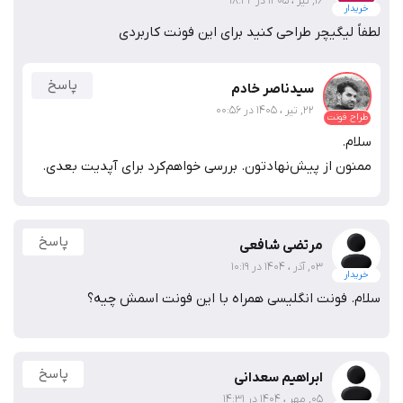
16, تیر ، 1405 در 18:42
خریدار
لطفاً لیگیچر طراحی کنید برای این فونت کاربردی
پاسخ
سیدناصر خادم
22, تیر ، 1405 در 00:56
طراح فونت
سلام.
ممنون از پیش‌نهادتون. بررسی خواهم‌کرد برای آپدیت بعدی.
پاسخ
مرتضی شافعی
03, آذر ، 1404 در 10:19
خریدار
سلام. فونت انگلیسی همراه با این فونت اسمش چیه؟
پاسخ
ابراهیم سعدانی
05, مهر ، 1404 در 14:31