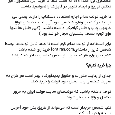
انحصاری آن
fontiran.com
است
.
شما با خرید این محصول، حق
تکثیر، توزیع و ایجاد تغییر در فایل
ها را نخواهید داشت
.
با خرید ‌فونت مدام اجازه استفاده دسکتاپ را دارید
.
یعنی می
توانید در کامپیوترهای شخصی خود آن
را نصب کنید و انواع
خروجی چاپ و فایل گرافیکی داشته باشید
. (
کپی فایل ها تنها
برای تهیه نسخه پشتیبان مجاز خواهد بود
.)
برای استفاده از ‌فونت مدام لازم است تا حتما فایل فونت
ها توسط
شخص کاربر از دامنه
ی
fontiran.com
خریداری شده باشد،
همچنین برای هر محصول، لایسنس مناسب صادر شده باشد
.
چرا خرید کنیم؟
جدای از رعایت مقررات و حقوق پدیدآورنده بهتر است هر طراح به
صورت شخصی و با ایمیل خود فونت را خرید کند
.
توجه داشته باشید که فونت
های سایت فونت ایران به مرور
تکمیل و رفع عیب می
شوند
.
تنها شخص خریدار است که می
تواند از طریق پنل خود آخرین
نسخه را دریافت کند
.