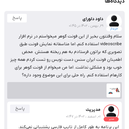
دیدگاه‌ها
پاسخ
داود دلورای
29, بهمن ، 1402 در 01:45
خریدار
سلام وقتتون بخیر از این فونت گوهر میخواستم در نرم افزار
videoscribe استفاده کنم، اما متاسفانه نمایش فونت طبق
تصویری که براتون فرستادم به هم ریخته هستش. محض
اطمینان فونت ایران سنس دست نویس رو تست کردم همه چیز
خوب بود و مشکلی نداشت. اما من میخوام از فونت گوهر برای
کارهام استفاده کنم. راه حلی برای این موضوع وجود داره؟
پاسخ
مدیریت
01, اسفند ، 1402 در 01:47
مدیر
این برنامه به طور کامل از تایپ فارسی پشتیبانی نمی‌کند.