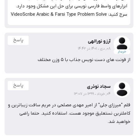
ابزارهای واسط فارسی نویسی برای حل این مشکل وجود دارد.
سرچ کنید: VideoScribe Arabic & Farsi Type Problem Solve
پاسخ
آرزو نورالهی
08, دی ، 1401 در 14:42
خریدار
از فونت های دست نویس جذاب با 5 وزن مختلف
پاسخ
سجاد نوذری
04, خرداد ، 1399 در 13:07
قلم "میرزای جلی" از امیر مهدی مصلحی در مریم سافت زیباترین و
کاملترین نستعلیق موجود هست. استفاده کنید. حتما راضی
خواهید شد.