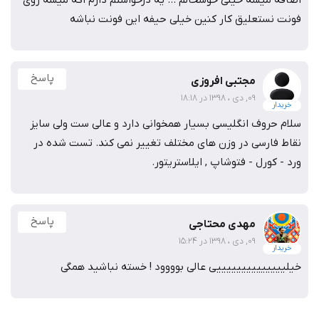
اضافه میشه خیلی خوشحالم ... یه درخواستم دارم اگه میشه روی
فونت نستعلیق کار کنین خیلی حیفه این فونت نباشه
پاسخ
مجتبی افروزی
09, دی ، 1398 در 18:18
خریدار
سلام حروف انگلیسی بسیار همخوانی دارد و عالی ست ولی سایز
نقاط فارسی در وزن های مختلف تغییر نمی کند. تست شده در
ورد - کورل - فتوشاپ , ایلاستریتور.
پاسخ
مهدی محتاجی
09, دی ، 1398 در 15:24
خریدار
خیلییییییییییییییی عالی بوووود ! خسته نباشید همگی