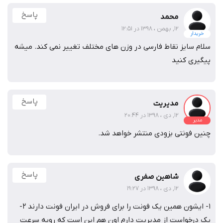
پاسخ
محمد
12, بهمن ، 1398 در 12:51
خریدار
سلام سایز نقاط فارسی در وزن های مختلف تغییر نمی کند. میشه
پیگیری کنید
پاسخ
مدیریت
12, دی ، 1398 در 20:44
مدیر
چنین فونتی بزودی منتشر خواهد شد.
پاسخ
شاهین صفری
12, دی ، 1398 در 19:27
1- ایشون همین یک فونت را برای فروش در ایران فونت دارند 2-
یک درخواست از مدیریت دارم اون هم این است که رویه سرعت