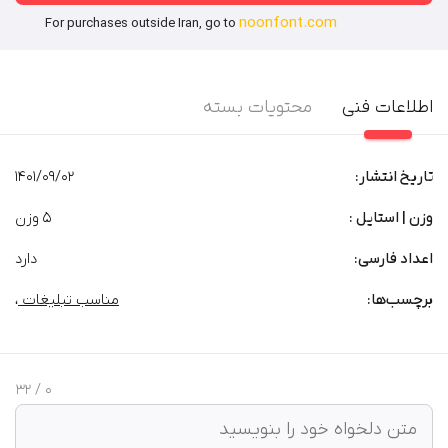
noonfont.com
For purchases outside Iran, go to
اطلاعات فنی
محتویات بسته
تاریخ انتشار:
1401/09/02
وزن | استایل :
5 وزن
اعداد فارسی:
دارد
برچسب‌‌ها:
مناسب تبلیغات
،
/ 32
0