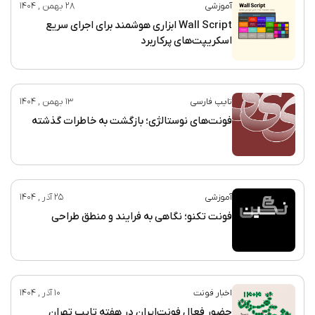
آموزشی
28 بهمن , 1404
Wall Script ابزاری هوشمند برای اجرای سریع
اسکریپت‌های پرکاربرد
تایپ فارسی
13 بهمن , 1404
فونت‌های نوستالژی؛ بازگشت به خاطرات گذشته
آموزشی
25 آذر , 1404
فونت تکنو؛ نگاهی به فرایند و منطق طراحی
اخبار فونت
10 آذر , 1404
حضور فعال فونت‌ایران در هفته تایپ تهران