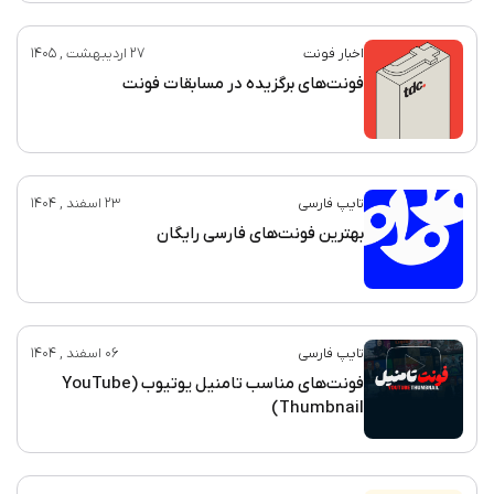
اخبار فونت
27 اردیبهشت , 1405
فونت‌های برگزیده در مسابقات فونت
تایپ فارسی
23 اسفند , 1404
بهترین فونت‌های فارسی رایگان
تایپ فارسی
06 اسفند , 1404
فونت‌های مناسب تامنیل یوتیوب (YouTube
Thumbnail)