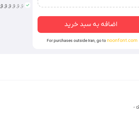
‌ساز / قالب‌های فروشی / نرم‌افزارهای طراحی محتوای
اضافه به سبد خرید
noonfont.com
For purchases outside Iran, go to
 ,