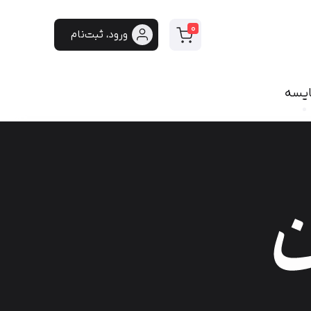
0
ورود، ثبت‌نام
ایسه
سی
فونت دست‌نویس
سپیدار
هایکو
برنا
پفک
لیانا
مانلی
گوهر
هیلدا
ایران‌سنس
دست‌نویس