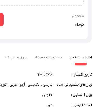
شرکت‌های دارای زیرمجموعه (هلدینگ) / سرویس‌‌های سایت
گرافیکی
توضیحات بیشتر
مجموع
تومان‫ء‬‫
اطلاعات فنی
محتویات بسته
بروزرسانی‌ها
تاریخ انتشار:
1403/12/18
زبان‌های پشتیبانی شده:
فارسی , انگلیسی , اُردو , عربی , کوردی
وزن | استایل :
۲۰ وزن
اعداد فارسی:
دارد