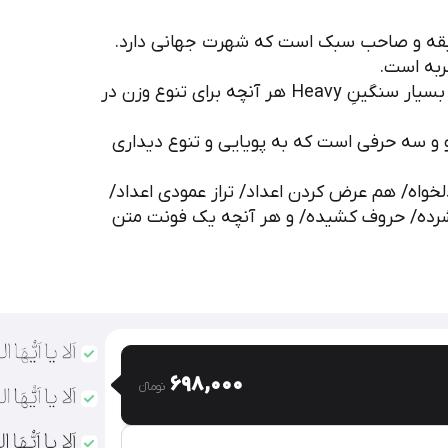
سابقه و صاحب سبک است که شهرت جهانی دارد.
ربه است.
به نازکی تار مو HairLine تا بسیار سنگینِ Heavy هر آنچه برای تنوع وزن در
یش از ۱۰۰۰ ترکیب دو و سه حرفی است که به پویایی و تنوع دیداری
خواه/ هم عرض کردن اعداد/ تراز عمودی اعداد/
 فشرده/ حروف کشیده/ و هر آنچه یک فونت متن
698,000
تومان‫ء‬