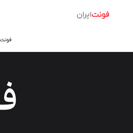
فونت‌
فونت نسخ
سمرقند
فرهنگ
دامون
وندا
ابر
آریا
شازده
آهنگ
آن On
تحریر
درویش
ایران ش
گذار
بنیاد کودک
سمیر