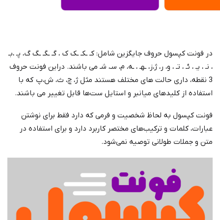
در فونت کپسول حروف جایگزین شامل: کـ ـکـ ـک ک ، گـ ـگـ ـگ گ، پـ ،بـ
، نـ ، یـ ، ئـ ، تـ ، و، ر، ژ،ز، ـهـ ، ـه، م، سـ، شـ می باشند. دراین فونت حروف
3 نقطه، داری حالت های مختلف هستند مثل ژ، چ، ث، ش،پ که با
استفاده از کلیدهای میانبر و استایل ست‌ها قابل تغییر می باشند.
فونت کپسول به لحاظ شخصیت و فرمی که دارد فقط برای نوشتن
عبارات، کلمات و ترکیب‌های مختصر کاربرد دارد و برای استفاده در
متن و جملات طولانی توصیه نمی‌شود.