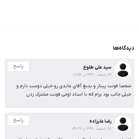
دیدگاه‌ها
پاسخ
سید علی طلوع
29, اسفند ، 1399 در 07:57
شخصا فونت پینار و بدیع آقای عابدی رو خیلی دوست دارم و
خیلی جالب بود برام که با استاد اوجی فونت مشترک زدن
پاسخ
رضا علیزاده
28, اسفند ، 1399 در 04:37