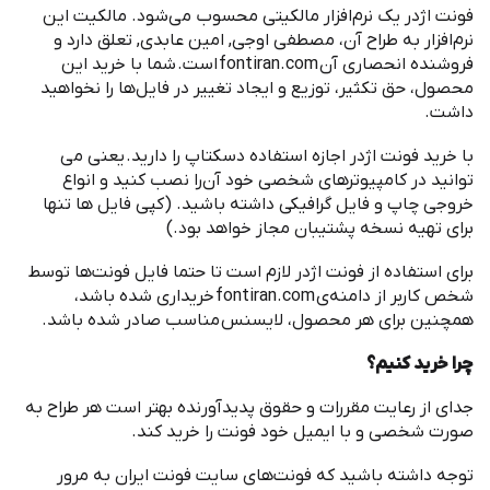
‌فونت اژدر یک نرم
افزار مالکیتی محسوب می
شود. مالکیت این
نرم
افزار به طراح آن، مصطفی اوجی, امین عابدی, تعلق دارد و
فروشنده انحصاری آن
fontiran.com
است
.
شما با خرید این
محصول، حق تکثیر، توزیع و ایجاد تغییر در فایل
ها را نخواهید
داشت
.
با خرید ‌فونت اژدر اجازه استفاده دسکتاپ را دارید
.
یعنی می
توانید در کامپیوترهای شخصی خود آن
را نصب کنید و انواع
خروجی چاپ و فایل گرافیکی داشته باشید
. (
کپی فایل ها تنها
برای تهیه نسخه پشتیبان مجاز خواهد بود
.)
برای استفاده از ‌فونت اژدر لازم است تا حتما فایل فونت
ها توسط
شخص کاربر از دامنه
ی
fontiran.com
خریداری شده باشد،
همچنین برای هر محصول، لایسنس مناسب صادر شده باشد
.
چرا خرید کنیم؟
جدای از رعایت مقررات و حقوق پدیدآورنده بهتر است هر طراح به
صورت شخصی و با ایمیل خود فونت را خرید کند
.
توجه داشته باشید که فونت
های سایت فونت ایران به مرور