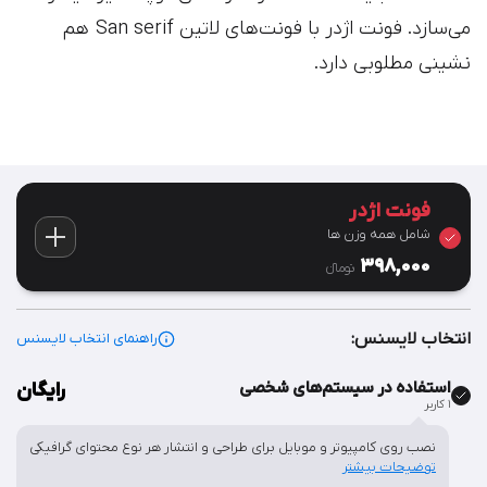
می‌سازد. فونت اژدر با فونت‌های لاتین San serif هم
نشینی مطلوبی دارد.
فونت اژدر
شامل همه وزن ها
398,000
تومان‫ء‬
انتخاب لایسنس:
راهنمای انتخاب لایسنس
استفاده در سیستم‌های شخصی
رایگان
۱ کاربر
نصب روی کامپیوتر و موبایل برای طراحی و انتشار هر نوع محتوای گرافیکی
توضیحات بیشتر