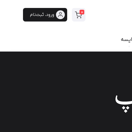
0
ورود، ثبت‌نام
ایسه
سی
فونت دست‌نویس
سپیدار
هایکو
برنا
پفک
لیانا
مانلی
گوهر
هیلدا
ایران‌سنس
دست‌نویس