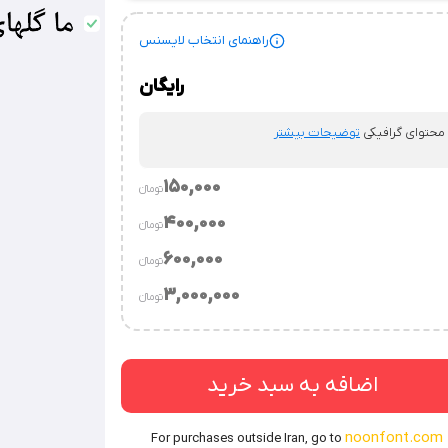
راهنمای انتخاب لایسنس
رایگان
 محتوای گرافیکی
توضیحات بیشتر
150,000
تومان‫ء‬‫
400,000
تومان‫ء‬‫
.
توضیحات بیشتر
600,000
تومان‫ء‬‫
توضیحات بیشتر
3,000,000
تومان‫ء‬‫
وسسه.
توضیحات بیشتر
‌ساز / قالب‌های فروشی / نرم‌افزارهای طراحی محتوای
اضافه به سبد خرید
noonfont.com
For purchases outside Iran, go to