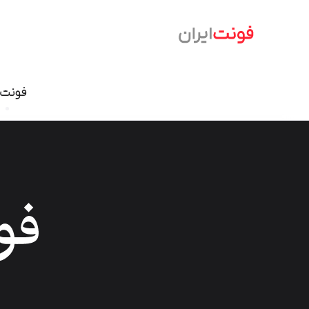
فونت‌
فونت نسخ
سمرقند
فرهنگ
دامون
وندا
ابر
آریا
شازده
آهنگ
آن On
تحریر
درویش
ایران ش
گذار
بنیاد کودک
سمیر