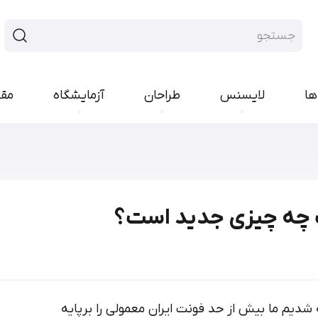
ها
لایسنس
طراحان
آزمایشگاه
مق
فونت سنس
فونت هند
ایران‌سنس
پلاک
یکان‌بخ
رواق
تجرید
پیدا
راوی
لحظه
بن
مربع
کمند
کوک
ارپ
نورا
مدام
شور
رخ
اکران
کلمه
انجمن
امکان
 شدیم ما بیش از حد فونت ایران معمولی را برپایه