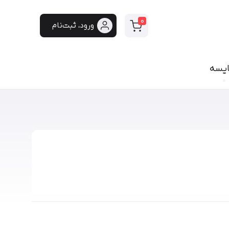
0
ورود، ثبت‌نام
ایسه
سی
فونت دست‌نویس
سپیدار
هایکو
برنا
پفک
لیانا
مانلی
گوهر
هیلدا
ایران‌سنس
دست‌نویس