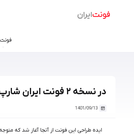
فونت‌
فونت نسخ
سمرقند
فرهنگ
دامون
وندا
ابر
آریا
در نسخه ۲ فونت ایران شارپ چه چیزی جدید است؟
شازده
آهنگ
آن On
تحریر
درویش
ایران ش
1401/09/13
گذار
بنیاد کودک
سمیر
ایده طراحی این فونت از آنجا آغاز شد که متوجه