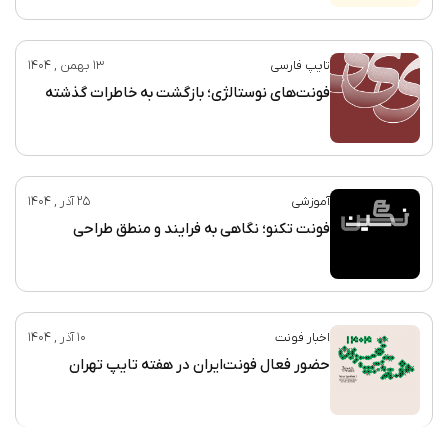
تایپ فارسی
13 بهمن , 1404
فونت‌های نوستالژی؛ بازگشت به خاطرات گذشته
آموزشی
25 آذر , 1404
فونت تکنو؛ نگاهی به فرایند و منطق طراحی
اخبار فونت
10 آذر , 1404
حضور فعال فونت‌ایران در هفته تایپ تهران