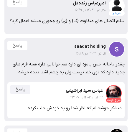
پاسخ
امیرعباس زنده‌دل
20, تیر ، 1404 در 16:49
خریدار
سلام اتصال های متفاوت {ک} و {ی} رو چجوری میشه اعمال کرد؟
پاسخ
saadat holding
11, آذر ، 1403 در 16:28
چقدر باحاله حس بامزه ای داره هم خوانایی داره همه فرم های
جدید داره که توی خط نیست ولی به چشم آشنا دیده میشه
پاسخ
عباس سید ابراهیمی
13, آذر ، 1403 در 23:07
طراح فونت
متشکر خوشحالم که نظر شما رو به خودش جلب کرده.