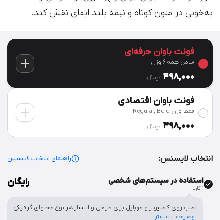
به‌خوبی در متون کوتاه و نیمه بلند ایفای نقش کند.
فونت باوان حرفه‌ای
شامل همه 6 وزن
498,000
تومان‫ء‬
فونت باوان اقتصادی
فقط وزن Regular, Bold
398,000
تومان‫ء‬
انتخاب لایسنس:
راهنمای انتخاب لایسنس
استفاده در سیستم‌های شخصی
رایگان
۱ کاربر
نصب روی کامپیوتر و موبایل برای طراحی و انتشار هر نوع محتوای گرافیکی
توضیحات بیشتر