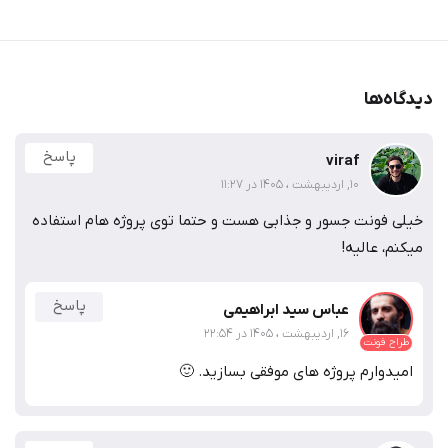
دیدگاه‌ها
پاسخ
viraf
10, اردیبهشت ، 1405 در 11:27
خیلی فونت جسور و جذابی هست و حتما توی پروژه هام استفاده
میکنم، عالیه!
پاسخ
عباس سید ابراهیمی
16, اردیبهشت ، 1405 در 22:54
طراح فونت
🙂
امیدوارم پروژه های موفقی بسازید.