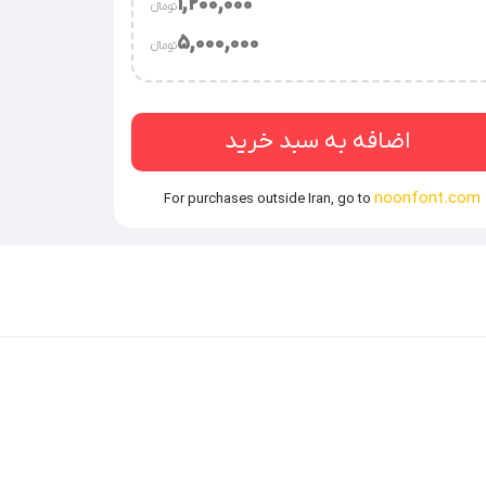
1,200,000
تومان‫ء‬‫
توضیحات بیشتر
5,000,000
تومان‫ء‬‫
وسسه.
توضیحات بیشتر
‌ساز / قالب‌های فروشی / نرم‌افزارهای طراحی محتوای
اضافه به سبد خرید
noonfont.com
For purchases outside Iran, go to