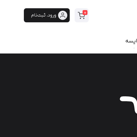
0
ورود، ثبت‌نام
ایسه
سی
فونت دست‌نویس
سپیدار
هایکو
برنا
پفک
لیانا
مانلی
گوهر
هیلدا
ایران‌سنس
دست‌نویس