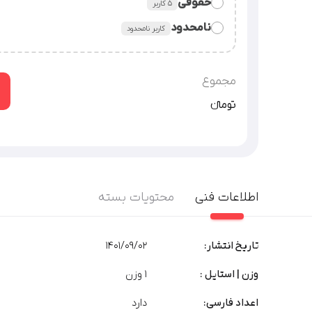
حقوقی
۵ کاربر
قراردادن فایل فونت در سورس وبسایت یا نرم‌افزار شرکت.
نامحدود
کاربر نامحدود
استفاده از فایل فونت در همه‌ی امور شرکت، سازمان یا م
شرکت‌های دارای زیرمجموعه (هلدینگ) / سرویس‌‌های سایت
گرافیکی
توضیحات بیشتر
مجموع
تومان‫ء‬‫
اطلاعات فنی
محتویات بسته
تاریخ انتشار:
1401/09/02
وزن | استایل :
1 وزن
اعداد فارسی:
دارد