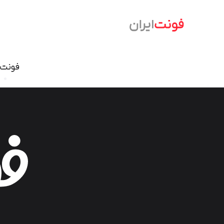
فونت‌
فونت نسخ
سمرقند
فرهنگ
دامون
وندا
ابر
آریا
شازده
آهنگ
آن On
تحریر
درویش
ایران ش
گذار
بنیاد کودک
سمیر