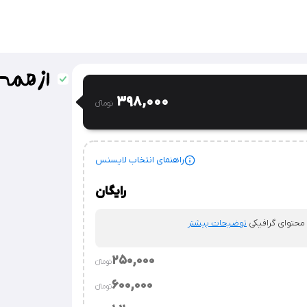
398,000
تومان‫ء‬
راهنمای انتخاب لایسنس
رایگان
 محتوای گرافیکی
توضیحات بیشتر
250,000
تومان‫ء‬‫
600,000
تومان‫ء‬‫
.
توضیحات بیشتر