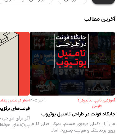
آخرین مطالب
آموزشی
.
تایپ
.
تایپوگرافی
۹ تیر ۱۴۰۵
اخبار فونت
.
رویداد‌
فارسی
فونت‌های برگزی
جایگاه فونت در طراحی تامنیل یوتیوب
اگر برای طراحی ب
من آراز وکیلی ورجوی هستم. تمرکز اصلی کارم
پروژه‌های حرفه‌
روی برندینگ و هویت بصریه، اما…