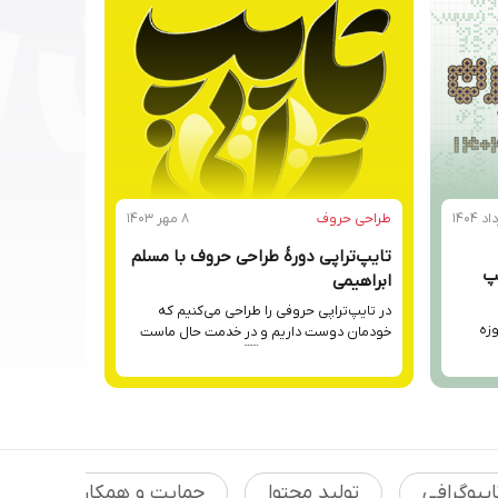
طراحی حروف
۸ مهر ۱۴۰۳
تایپ‌تراپی دورهٔ طراحی حروف با مسلم
یپ
ابراهیمی
در تایپ‌تراپی حروفی را طراحی می‌کنیم که
وزه
خودمان دوست داریم و در خدمت حال ماست
نه نیاز سفارش دهنده.  از منظر تایپ‌تراپی،
حوریت
فونت یک اثر فرمالیستی است. در تایپ‌تراپی
د
فرم‌های مورد نظر خود را خلق می‌کنیم و پس از
سومین
آن مشخص می‌شود که لحن حروف چیست و
ایی
برای چه موضوعاتی مناسب است. محتوای
دوره: […]
د که
ایپوگرافی
تولید محتوا
حمایت و همکاری
خ