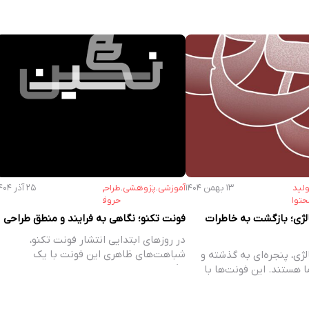
ولید
۱۳ بهمن ۱۴۰۴
آموزشی
.
پژوهشی
.
طراحی
۲۵ آذر ۱۴۰۴
حتوا
حروف
لژی؛ بازگشت به خاطرات
فونت تکنو؛ نگاهی به فرایند و منطق طراحی
در روز‌های ابتدایی انتشار فونت تکنو،
شباهت‌های ظاهری این فونت با یک
ژی، پنجره‌ای به گذشته و
لوگوتایپ باعث…
 هستند. این فونت‌ها با