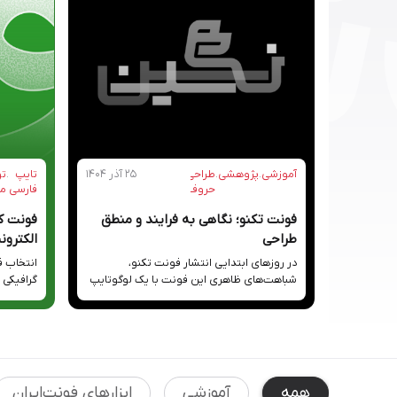
آموزشی
.
پژوهشی
.
طراحی
۲۵ آذر ۱۴۰۴
تایپ
.
تو
حروف
فارسی
مح
فونت تکنو؛ نگاهی به فرایند و منطق
فونت ک
طراحی
الکترون
در روز‌های ابتدایی انتشار فونت تکنو،
انتخاب 
شباهت‌های ظاهری این فونت با یک لوگوتایپ
گرافیکی 
باعث شد بخشی از توجه‌ها از خود فونت و
می‌تواند
ویژگی‌های طراحی آن دور شود و حاشیه‌ها
طراحی جل
پررنگ‌تر از فرآیند و ایده‌ی شکل‌گیری پروژه
زیادی دا
دیده شوند.هدف از نوشتن این مطلب، ورود
چشم مخا
به این حاشیه‌ها یا پاسخ مستقیم به نقدها
می‌کند. 
نیست؛ بلکه تلاش می‌کنیم […]
متناسب ب
همه
آموزشی
ابزارهای فونت‌ایران