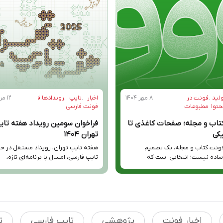
لید
.
فونت در
۸ مهر ۱۴۰۴
اخبار
.
تایپ
.
رویداد‌ها
.
فراخوان‌ها
۱۲ مرداد ۱۴۰۴
توا
مطبوعات
فونت
فارسی
تاب و مجله؛ صفحات کاغذی تا
فراخوان سومین رویداد هفته تا
یکی
تهران ۱۴۰۴
فونت کتاب و مجله، یک تصمیم
هفته تایپ تهران، رویداد مستقل در ح
ساده نیست؛ انتخابی است که
تایپ فارسی، امسال با برنامه‌ای تازه،
 مطالعه را روان یا سخت کند. اگرچه
نمایشگاهی گسترده و بخشی ویژه با م
د، جنس کاغذ و اندازه کتاب اهمیت
نوشتار عربی-فارسی، در همکاری با رویدا
رند، اما در نهایت این فونت است که
بین‌المللی گرانشان برگزار خواهد شد. 
طب را در طول مسیر مطالعه همراهی
دوره‌ی هفته تایپ تهران شامل بخش‌ه
انتخاب فونت کتاب یا مجله، می‌تواند
مختلفی از جمله نمایشگاه، نشست‌های
ا […]
تخصصی و کارگاه‌های آموزشی خواهد بو
اخبار فونت
پژوهشی
تایپ فارسی
ت