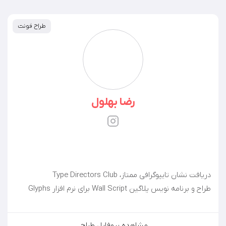
⁨طراحی هویت‌دیداری برای رویداد خرما، نخل و نوا
طراحی کاتالوگ اولین دوره‌ی رویداد دیزاین تــراز
طراحی پوستر آیین رونمایی از سمفونی شیراز اثر کارن همایو
استودیو کن/دو | علیرضا عسکری‌فر
فونت ایران
فونت‌ها
فونت درویش
طراح فونت
رضا بهلول