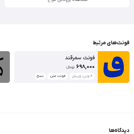
طراح و برنامه نویس پلاگین Wall Script برای نرم افزار Glyphs
مشاهده پروفایل طراح
فونت‌‌های مرتبط
فونت سمرقند
698,000
تومان‫ء‬‫