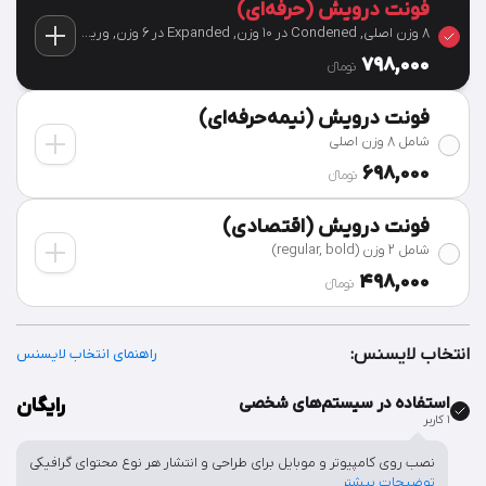
فونت درویش (حرفه‌ای)
8 وزن اصلی, Condened در 10 وزن, Expanded در 6 وزن, وریبل
798,000
تومان‫ء‬
فونت درویش (نیمه‌حرفه‌ای)
شامل 8 وزن اصلی
698,000
تومان‫ء‬
فونت درویش (اقتصادی)
شامل 2 وزن (regular, bold)
498,000
تومان‫ء‬
انتخاب لایسنس:
راهنمای انتخاب لایسنس
استفاده در سیستم‌های شخصی
رایگان
۱ کاربر
نصب روی کامپیوتر و موبایل برای طراحی و انتشار هر نوع محتوای گرافیکی
توضیحات بیشتر