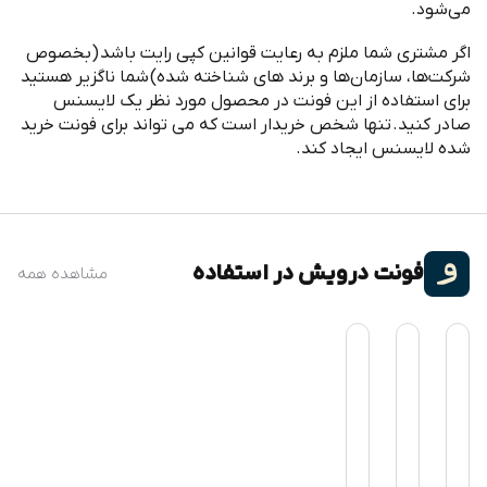
جدای از رعایت مقررات و حقوق پدیدآورنده بهتر است هر طراح به
صورت شخصی و با ایمیل خود فونت را خرید کند
.
توجه داشته باشید که فونت
های سایت فونت ایران به مرور
تکمیل و رفع عیب می
شوند
.
تنها شخص خریدار است که می
تواند از طریق پنل خود آخرین
نسخه را دریافت کند
.
ایمیل بروز رسانی ها و رفع باگ ها تنها به ایمیل خریدار ارسال
می
شود
.
اگر مشتری شما ملزم به رعایت قوانین کپی رایت باشد
(
بخصوص
شرکت
ها، سازمان
ها و برند های شناخته شده
)
شما ناگزیر هستید
برای استفاده از این فونت در محصول مورد نظر یک لایسنس
صادر کنید
.
تنها شخص خریدار است که می تواند برای فونت خرید
شده لایسنس ایجاد کند
.