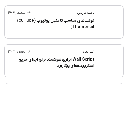
جایگاه فونت در طراحی تامنیل یوتیوب
تایپ فارسی
23 اسفند , 1404
بهترین فونت‌های فارسی رایگان
تایپ فارسی
06 اسفند , 1404
فونت‌های مناسب تامنیل یوتیوب (YouTube
Thumbnail)
آموزشی
28 بهمن , 1404
Wall Script ابزاری هوشمند برای اجرای سریع
اسکریپت‌های پرکاربرد