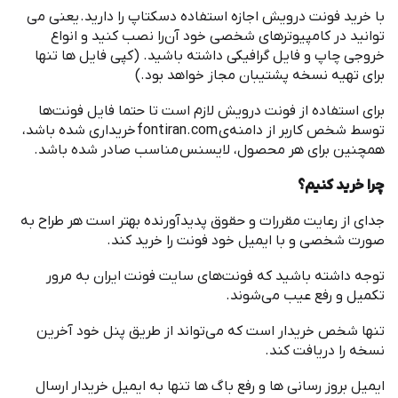
قوانین و مقررات
:
‌فونت درویش یک نرم
افزار مالکیتی محسوب می
شود. مالکیت
این نرم
افزار به طراح آن، رضا بهلول, تعلق دارد و فروشنده
انحصاری آن
fontiran.com
است
.
شما با خرید این محصول، حق
تکثیر، توزیع و ایجاد تغییر در فایل
ها را نخواهید داشت
.
با خرید ‌فونت درویش اجازه استفاده دسکتاپ را دارید
.
یعنی می
توانید در کامپیوترهای شخصی خود آن
را نصب کنید و انواع
خروجی چاپ و فایل گرافیکی داشته باشید
. (
کپی فایل ها تنها
برای تهیه نسخه پشتیبان مجاز خواهد بود
.)
برای استفاده از ‌فونت درویش لازم است تا حتما فایل فونت
ها
توسط شخص کاربر از دامنه
ی
fontiran.com
خریداری شده باشد،
همچنین برای هر محصول، لایسنس مناسب صادر شده باشد
.
چرا خرید کنیم؟