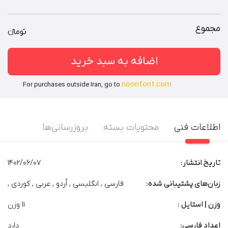
توضیحات بیشتر
شرکت‌های دارای زیرمجموعه (هلدینگ) / سرویس‌‌های سایت‌ساز /
قالب‌های فروشی / نرم‌افزارهای طراحی محتوای گرافیکی
توضیحات بیشتر
مجموع
تومان‫ء‬‫
اضافه به سبد خرید
noonfont.com
For purchases outside Iran, go to
اطلاعات فنی
محتویات بسته
بروزرسانی‌ها
تاریخ انتشار:
1402/06/07
زبان‌های پشتیبانی شده:
فارسی , انگلیسی , اُردو , عربی , کوردی ,
وزن | استایل :
۱۱ وزن
اعداد فارسی:
دارد