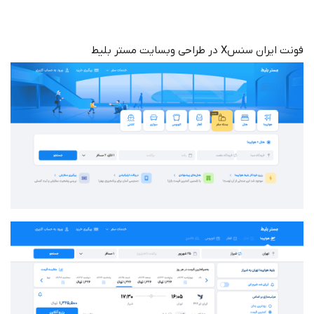
فونت ایران سنسX در طراحی وبسایت مستر بلیط