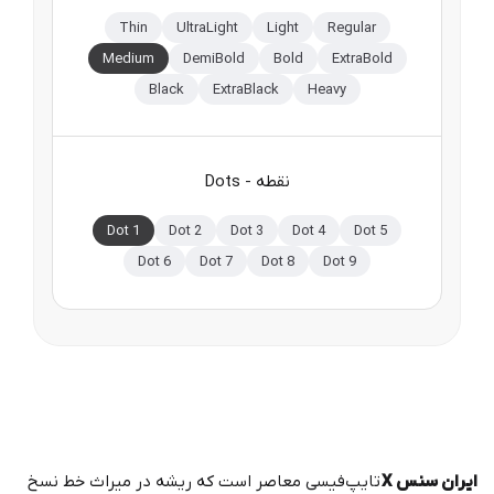
Thin
UltraLight
Light
Regular
Medium
DemiBold
Bold
ExtraBold
Black
ExtraBlack
Heavy
Dots - نقطه
Dot 1
Dot 2
Dot 3
Dot 4
Dot 5
Dot 6
Dot 7
Dot 8
Dot 9
ایران سنس X
تایپ‌فیسی معاصر است که ریشه در میراث خط نسخ