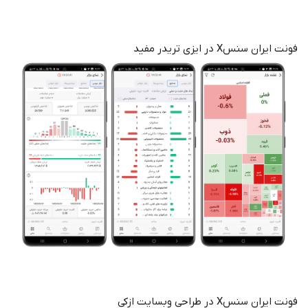
فونت ایران سنسX در ایزی تریدر مفید
فونت ایران سنسX در طراحی وبسایت ازکی