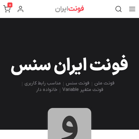
0
فونت متن
فونت سنس
مناسب رابط کاربری
فونت متغیر Variable
خانواده دار