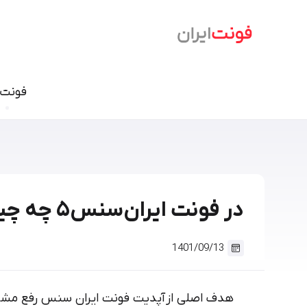
فونت‌
فونت نسخ
سمرقند
فرهنگ
دامون
وندا
ابر
آریا
در فونت ایران‌سنس۵ چه چیزی جدید است؟
شازده
آهنگ
آن On
تحریر
درویش
ایران ش
1401/09/13
گذار
بنیاد کودک
سمیر
هدف اصلی از آپدیت فونت ایران سنس رفع مشکل