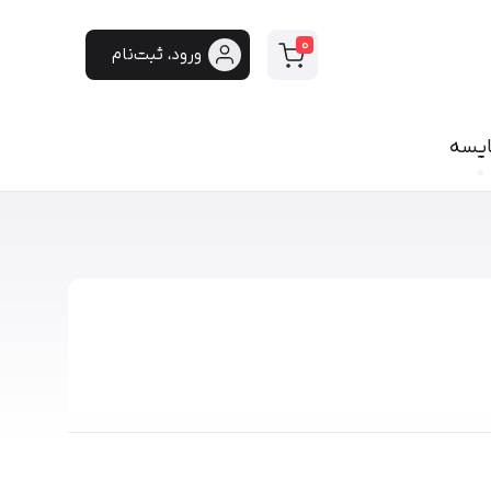
0
ورود، ثبت‌نام
ایسه
سی
فونت دست‌نویس
سپیدار
هایکو
برنا
پفک
لیانا
مانلی
گوهر
هیلدا
ایران‌سنس
دست‌نویس