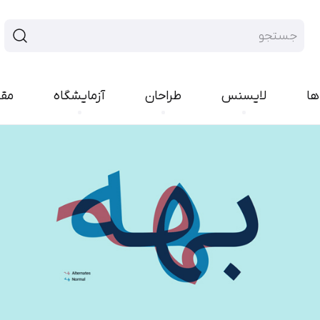
ها
لایسنس
طراحان
آزمایشگاه
مق
فونت سنس
فونت هند
ایران‌سنس
پلاک
یکان‌بخ
رواق
تجرید
پیدا
راوی
لحظه
بن
مربع
کمند
کوک
ارپ
نورا
مدام
شور
رخ
اکران
کلمه
انجمن
امکان