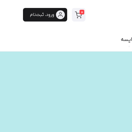
0
ورود، ثبت‌نام
ایسه
سی
فونت دست‌نویس
سپیدار
هایکو
برنا
پفک
لیانا
مانلی
گوهر
هیلدا
ایران‌سنس
دست‌نویس