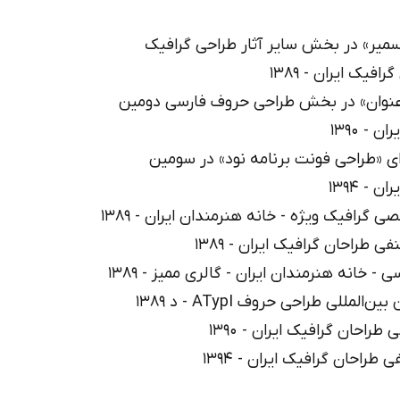
قلم (فونت) «سمير» در بخش ساير آثار طراحی گرافيک 
ی قلم (فونت) «عنوان» در بخش طراحی حروف فارسی دومين 
ش دهنده برای «طراحی فونت برنامه نود» در سومين 