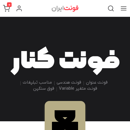
0
فونت عنوان
فونت هندسی
مناسب تبلیغات
فونت متغیر Variable
فوق سنگین