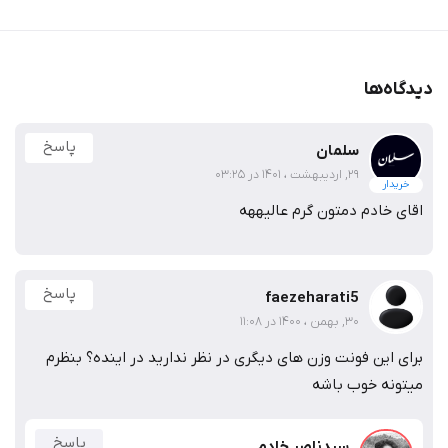
دیدگاه‌ها
پاسخ
سلمان
29, اردیبهشت ، 1401 در 03:25
خریدار
اقای خادم دمتون گرم عالیههه
پاسخ
faezeharati5
30, بهمن ، 1400 در 11:08
برای این فونت وزن های دیگری در نظر ندارید در اینده؟ بنظرم
میتونه خوب باشه
پاسخ
سیدناصر خادم