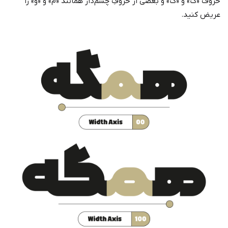
حروف «ک» و «گ» و بعضی از حروفِ چشم‌دار همانند «م» و «و» را
عریض کنید.