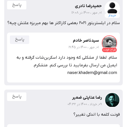
پاسخ
حمیدرضا نادری
01, مهر ، 1400 در 16:08
خریدار
سلام در ایلستریتور 2021 بعضی کاراکتر ها بهم میریزه علتش چیه؟
پاسخ
سیدناصر خادم
01, مهر ، 1400 در 19:45
طراح فونت
سلام. لطفا از مشکلی که وجود دارد اسکرین‌شات گرفته و به
ایمیل من ارسال بفرمایید تا بررسی کنم. متشکرم.
naser.khadem@gmail.com
پاسخ
رضا عنایتی ضمیر
09, خرداد ، 1400 در 04:32
فونت کلمه با اندکی تغییر؟