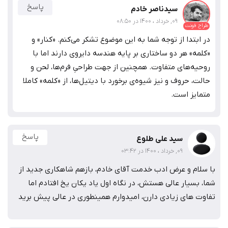
پاسخ
سیدناصر خادم
09, خرداد ، 1400 در 08:50
طراح فونت
در ابتدا از توجه شما به این موضوع تشکر می‌کنم. «کنار» و
«کلمه» هر دو ساختاری بر پایه هندسه دایروی دارند اما با
روحیه‌های متفاوت. همچنین از جهت طراحیِ فرم‌ها، لحن و
حالت، حروف و نیز شیوه‌ی برخورد با دیتیل‌ها، از «کلمه» کاملا
متمایز است.
پاسخ
سید علی طلوع
09, خرداد ، 1400 در 03:42
با سلام و عرض ادب خدمت آقای خادم، بازهم شاهکاری جدید از
شما، بسیار عالی هستش، در نگاه اول یاد یکان یخ افتادم اما
تفاوت های زیادی دارن، امیدوارم همینطوری در عالی پیش برید