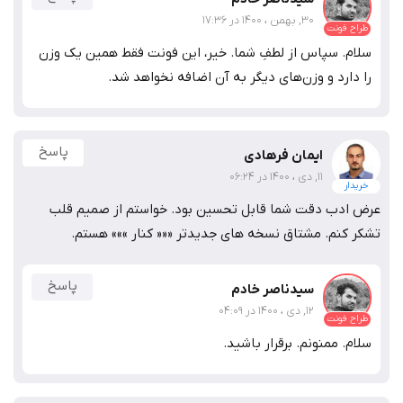
30, بهمن ، 1400 در 17:36
طراح فونت
سلام. سپاس از لطفِ شما. خیر، این فونت فقط همین یک وزن
را دارد و وزن‌های دیگر به آن اضافه نخواهد شد.
پاسخ
ایمان فرهادی
11, دی ، 1400 در 06:24
خریدار
عرض ادب دقت شما قابل تحسین بود. خواستم از صمیم قلب
تشکر کنم. مشتاق نسخه های جدیدتر ««« کنار »»» هستم.
پاسخ
سیدناصر خادم
12, دی ، 1400 در 04:09
طراح فونت
سلام. ممنونم. برقرار باشید.