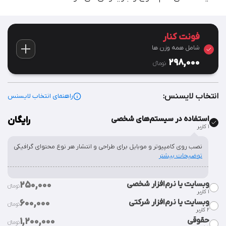
فونت کنار
شامل همه وزن ها
298,000
تومان‫ء‬
انتخاب لایسنس:
راهنمای انتخاب لایسنس
استفاده در سیستم‌های شخصی
رایگان
۱ کاربر
نصب روی کامپیوتر و موبایل برای طراحی و انتشار هر نوع محتوای گرافیکی
توضیحات بیشتر
وبسایت یا نرم‌افزار شخصی
250,000
تومان‫ء‬‫
۱ کاربر
وبسایت یا نرم‌افزار شرکتی
600,000
تومان‫ء‬‫
٢ کاربر
قراردادن فایل فونت در سورس وبسایت یا نرم‌افزار شخصی.
توضیحات
حقوقی
1,200,000
بیشتر
تومان‫ء‬‫