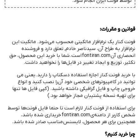
توسط فونت ‌ایران انجام شود.
قوانین و مقررات
:
‌فونت کنار یک نرم
افزار مالکیتی محسوب می
شود. مالکیت این
نرم
افزار به طراح آن، سیدناصر خادم, تعلق دارد و فروشنده
انحصاری آن
fontiran.com
است
.
شما با خرید این محصول، حق
تکثیر، توزیع و ایجاد تغییر در فایل
ها را نخواهید داشت
.
با خرید ‌فونت کنار اجازه استفاده دسکتاپ را دارید
.
یعنی می
توانید در کامپیوترهای شخصی خود آن
را نصب کنید و انواع
خروجی چاپ و فایل گرافیکی داشته باشید
. (
کپی فایل ها تنها
برای تهیه نسخه پشتیبان مجاز خواهد بود
.)
برای استفاده از ‌فونت کنار لازم است تا حتما فایل فونت
ها توسط
شخص کاربر از دامنه
ی
fontiran.com
خریداری شده باشد،
همچنین برای هر محصول، لایسنس مناسب صادر شده باشد
.
چرا خرید کنیم؟