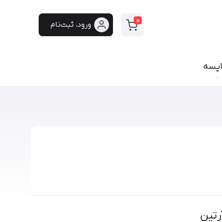
0
ورود، ثبت‌نام
ایسه
سی
فونت دست‌نویس
سپیدار
هایکو
برنا
پفک
لیانا
مانلی
گوهر
هیلدا
ایران‌سنس
رتین
دست‌نویس