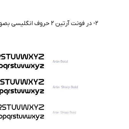
۲- در فونت آرتین ۲ حروف انگلیسی بصورت اختصاصی برای این فونت طراحی شده است.