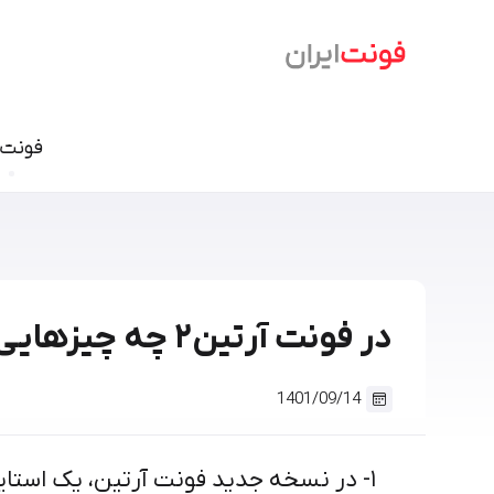
فونت‌
فونت نسخ
سمرقند
فرهنگ
دامون
وندا
ابر
آریا
در فونت آرتین۲ چه چیزهایی جدید است؟
شازده
آهنگ
آن On
تحریر
درویش
ایران ش
1401/09/14
گذار
بنیاد کودک
سمیر
۱- در نسخه جدید فونت آرتین، یک استایل جدید به نام