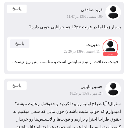
پاسخ
فرید صادقی
09, اسفند ، 1399 در 11:47
بسیار زیبا اما در فونت 12px هم خوانایی خوبی داره؟
پاسخ
مدیریت
11, اسفند ، 1399 در 22:26
مدیر
فونت صداقت از نوع نمایشی است و مناسب متن ریز نیست.
پاسخ
حسین بابایی
24, مهر ، 1399 در 18:29
سئوال! آیا طراح اولیه رو پیدا کردید و حقوقش رعایت میشه؟
امیدوارم که جواب مثبت باشه :) چون مایی که سعی میکنیم به
حقوق طراحا احترام بزاریم و فونت‌ها و لایسنس‌ها رو خریدار
کنیم، امیدواریم طراحا هم برای حقوق هم احترام قائل باشند