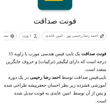
فونت صداقت
احمد رضا رحیمی پور
امین عابدی
1 وزن
نسخه .0
فونت صداقت
یک تایپ فیس هندسی مورب با زاویه 15
درجه است که دارای لیگیچر (ترکیبات) و حروف جایگزین
متعدد است.
تایپ‌فیس صداقت توسط
احمد رضا رحیمی
در یک دوره
آموزشی فشرده زیر نظر احسان جعفرپیشه طراحی شده
و پس از آن توسط امین عابدی به فونت تبدیل شده
است.