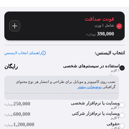
فونت صداقت
شامل 1 وزن
398,000
تومان‫ء‬
انتخاب لایسنس:
راهنمای انتخاب لایسنس
استفاده در سیستم‌های شخصی
رایگان
۱ کاربر
نصب روی کامپیوتر و موبایل برای طراحی و انتشار هر نوع محتوای
گرافیکی
توضیحات بیشتر
وبسایت یا نرم‌افزار شخصی
250,000
تومان‫ء‬‫
۱ کاربر
وبسایت یا نرم‌افزار شرکتی
600,000
تومان‫ء‬‫
٢ کاربر
قراردادن فایل فونت در سورس وبسایت یا نرم‌افزار شخصی.
توضیحات
حقوقی
1,200,000
بیشتر
تومان‫ء‬‫
۵ کاربر