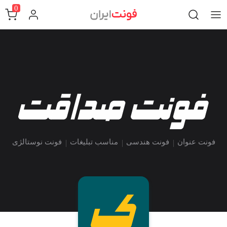
0
فونت عنوان
فونت هندسی
مناسب تبلیغات
فونت نوستالژی