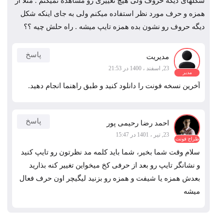
شکلهای دیگه حروف ولی هیچ تغییری رو مشاهده نمیکنم . مثلا از
همزه و حرف مورد نظر استفاده میکنم ولی به جای اینکه شکل
دیگه حروف رو نشون بده همزه تایپ میشه . راه حلش چیه ؟؟
پاسخ
مدیریت
23, اسفند ، 1400 در 21:53
مدیر
آخرین نسخه فونت را دانلود کنید و طبق راهنما انجام دهید.
پاسخ
احمد رضا رحیمی پور
23, تیر ، 1401 در 15:47
طراح فونت
سلام وقت شما بخیر، شما باید کلمه مد نظرتون رو تایپ کنید
و نشانگر تایپ رو بعد از حرفی کخ میخواین تغییر کنه بذارید
بعدش همزه یا شیفت و همزه رو بزنید لیگیچر اون حرف فعال
میشه