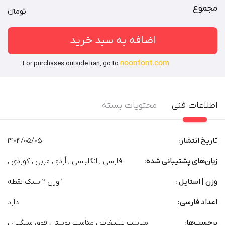
قالب‌های فروشی / نرم‌افزارهای طراحی محتوای گرافیکی
توضیحات بیشتر
مجموع
تومان‫ء‬‫
اضافه به سبد خرید
noonfont.com
For purchases outside Iran, go to
اطلاعات فنی
محتویات بسته
تاریخ انتشار:
1404/05/05
زبان‌های پشتیبانی شده:
فارسی , انگلیسی , اُردو , عربی , کوردی ,
وزن | استایل :
1 وزن 2 سبک نقطه
اعداد فارسی:
دارد
برچسب‌‌ها:
مناسب تبلیغات
،
مناسب پوستر
،
فوق سنگین
،