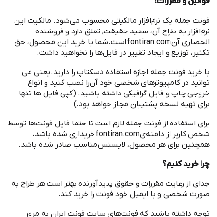
قوانین و مقررات
:
‌فونت جمله یک نرم
افزار مالکیتی محسوب می
شود. مالکیت این
نرم
افزار به طراح آن، سعید حقیقت, تعلق دارد و فروشنده
انحصاری آن
fontiran.com
است
.
شما با خرید این محصول، حق
تکثیر، توزیع و ایجاد تغییر در فایل
ها را نخواهید داشت
.
با خرید ‌فونت جمله اجازه استفاده دسکتاپ را دارید
.
یعنی می
توانید در کامپیوترهای شخصی خود آن
را نصب کنید و انواع
خروجی چاپ و فایل گرافیکی داشته باشید
. (
کپی فایل ها تنها
برای تهیه نسخه پشتیبان مجاز خواهد بود
.)
برای استفاده از ‌فونت جمله لازم است تا حتما فایل فونت
ها توسط
شخص کاربر از دامنه
ی
fontiran.com
خریداری شده باشد،
همچنین برای هر محصول، لایسنس مناسب صادر شده باشد
.
چرا خرید کنیم؟
جدای از رعایت مقررات و حقوق پدیدآورنده بهتر است هر طراح به
صورت شخصی و با ایمیل خود فونت را خرید کند
.
توجه داشته باشید که فونت
های سایت فونت ایران به مرور