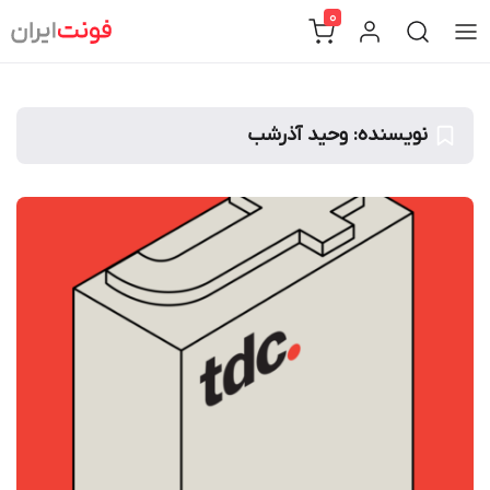
Ski
0
t
conten
نویسنده:
وحید آذرشب